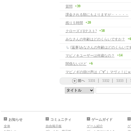
+39
質問
課金される額にもよりますが・・・・・
+20
残り５時間
+58
クローズドβテスト?
+
みなさんの年齢はどのくらいですか？
[返事]みなさんの年齢はどのくらいで
+14
マビノキユーザーは何歳なの？
+6
関係ないけど
前へ
5331
5332
5333
お知らせ
コミュニティ
ゲームガイド
全体
自由掲示板
ゲーム紹介
ゲ