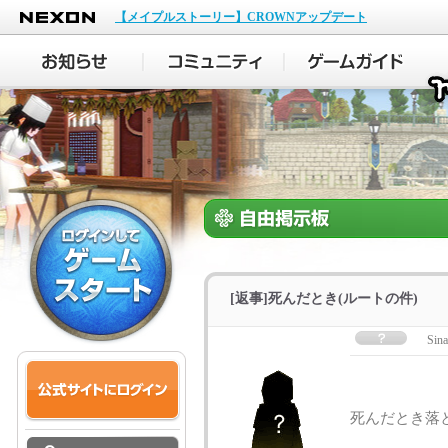
NEXON
【メイプルストーリー】CROWNアップデート
[返事]死んだとき(ルートの件)
Sin
死んだとき落