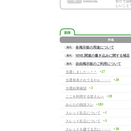
keimisoda
官庁で品物
しいことで
各掲示板の用途について
MML関連の書き込みに関する補足
自由掲示板のご利用について
+27
当選しました～＾＾
+28
当選発表されてるやん・・・
+3
当選結果確認
+28
ここを利用する皆さんへ
+183
みんなの雑談スレ
+1
スレッド乱立について
+3
スレッド乱立について
+38
スレッドを建てる方に・・・