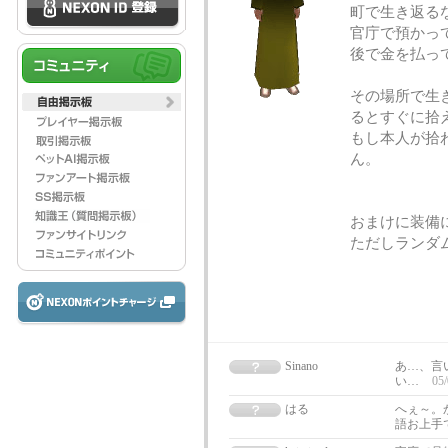
町で生き返る
官庁で預かっ
後で金を払っ
その場所で生
るとすぐに拾
もし本人が拾
ん。
おまけに装備
ただしランダ
Sinano
あ…、言
い…
05/
はる
へぇ～。
語お上手