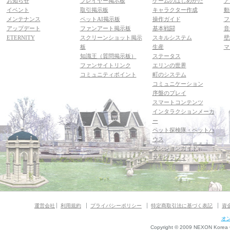
お知らせ
プレイヤー掲示板
ゲームのはじめかた
ア
イベント
取引掲示板
キャラクター作成
動
メンテナンス
ペットAI掲示板
操作ガイド
フ
アップデート
ファンアート掲示板
基本戦闘
音
ETERNITY
スクリーンショット掲示
スキルシステム
壁
板
生産
マ
知識王（質問掲示板）
ステータス
ファンサイトリンク
エリンの世界
コミュニティポイント
町のシステム
コミュニケーション
序盤のプレイ
スマートコンテンツ
インタラクションメーカ
ー
ペット探検隊・ペットハ
ウス
ダンジョンガイド
マギグラフィ
運営会社
利用規約
プライバシーポリシー
特定商取引法に基づく表記
資
オ
Copyright © 2009 NEXON Korea Co