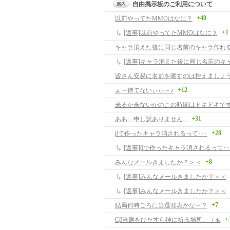
自由掲示板のご利用について
+40
以前やってたMMOはなに？
+1
[返事]以前やってたMMOはなに？
キャラ消えた後に同じ名前のキャラ作れ
[返事]キャラ消えた後に同じ名前のキ
皆さん安易に名前を晒すのは控えましょ
+12
ぁ～待てないぃぃ～♪
来るか来ないかのこの時間はドキドキで
+31
ああ... 申し訳ありません...
+28
βで作ったキャラ消されるって･･･
[返事]βで作ったキャラ消されるって･･
+8
みんなメールきましたか？＞＜
[返事]みんなメールきましたか？＞＜
[返事]みんなメールきましたか？＞＜
+7
結局何時ごろに当選発表かな～？
+
Cβ当選をひたすら神に祈る場所。（ぁ