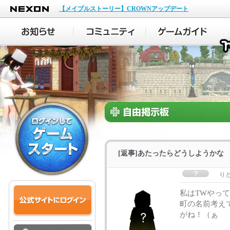
NEXON
【メイプルストーリー】CROWNアップデート
[返事]あたったらどうしようかな
り
私はTWやっ
町の名前考え
がね！（ぁ