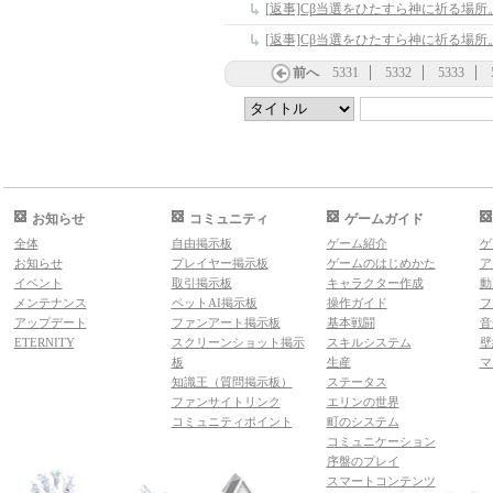
[返事]Cβ当選をひたすら神に祈る場所
[返事]Cβ当選をひたすら神に祈る場所
前へ
5331
5332
5333
お知らせ
コミュニティ
ゲームガイド
全体
自由掲示板
ゲーム紹介
ゲ
お知らせ
プレイヤー掲示板
ゲームのはじめかた
ア
イベント
取引掲示板
キャラクター作成
動
メンテナンス
ペットAI掲示板
操作ガイド
フ
アップデート
ファンアート掲示板
基本戦闘
音
ETERNITY
スクリーンショット掲示
スキルシステム
壁
板
生産
マ
知識王（質問掲示板）
ステータス
ファンサイトリンク
エリンの世界
コミュニティポイント
町のシステム
コミュニケーション
序盤のプレイ
スマートコンテンツ