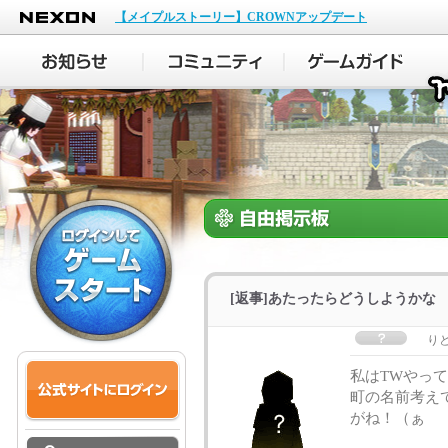
NEXON
【メイプルストーリー】CROWNアップデート
[返事]あたったらどうしようかな
り
私はTWやっ
町の名前考え
がね！（ぁ