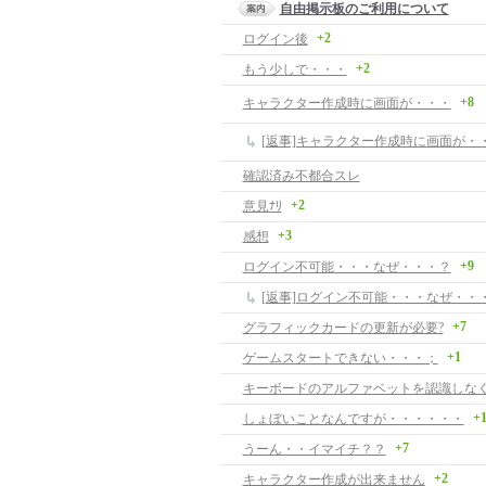
自由掲示板のご利用について
+2
ログイン後
+2
もう少しで・・・
+8
キャラクター作成時に画面が・・・
[返事]キャラクター作成時に画面が・
確認済み不都合スレ
+2
意見ﾅﾘ
+3
感想
+9
ログイン不可能・・・なぜ・・・？
[返事]ログイン不可能・・・なぜ・・
+7
グラフィックカードの更新が必要?
+1
ゲームスタートできない・・・；
キーボードのアルファベットを認識しな
+
しょぼいことなんですが・・・・・・
+7
うーん・・イマイチ？？
+2
キャラクター作成が出来ません