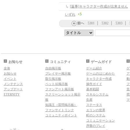
[返事]キャラクター作成が出来ません
+5
いずれ
前へ
5301
5302
5303
お知らせ
コミュニティ
ゲームガイド
全体
自由掲示板
ゲーム紹介
ゲ
お知らせ
プレイヤー掲示板
ゲームのはじめかた
ア
イベント
取引掲示板
キャラクター作成
動
メンテナンス
ペットAI掲示板
操作ガイド
フ
アップデート
ファンアート掲示板
基本戦闘
音
ETERNITY
スクリーンショット掲示
スキルシステム
壁
板
生産
マ
知識王（質問掲示板）
ステータス
ファンサイトリンク
エリンの世界
コミュニティポイント
町のシステム
コミュニケーション
序盤のプレイ