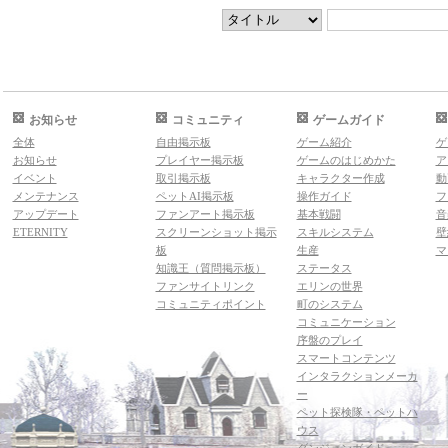
お知らせ
コミュニティ
ゲームガイド
全体
自由掲示板
ゲーム紹介
ゲ
お知らせ
プレイヤー掲示板
ゲームのはじめかた
ア
イベント
取引掲示板
キャラクター作成
動
メンテナンス
ペットAI掲示板
操作ガイド
フ
アップデート
ファンアート掲示板
基本戦闘
音
ETERNITY
スクリーンショット掲示
スキルシステム
壁
板
生産
マ
知識王（質問掲示板）
ステータス
ファンサイトリンク
エリンの世界
コミュニティポイント
町のシステム
コミュニケーション
序盤のプレイ
スマートコンテンツ
インタラクションメーカ
ー
ペット探検隊・ペットハ
ウス