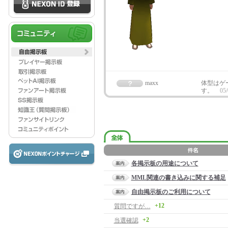
maxx
体型はゲ
す。
05/
各掲示板の用途について
MML関連の書き込みに関する補足
自由掲示板のご利用について
+12
質問ですが…
+2
当選確認