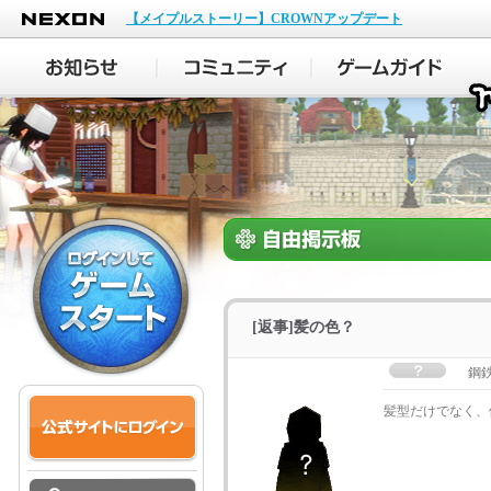
NEXON
【メイプルストーリー】CROWNアップデート
[返事]髪の色？
鋼
髪型だけでなく、