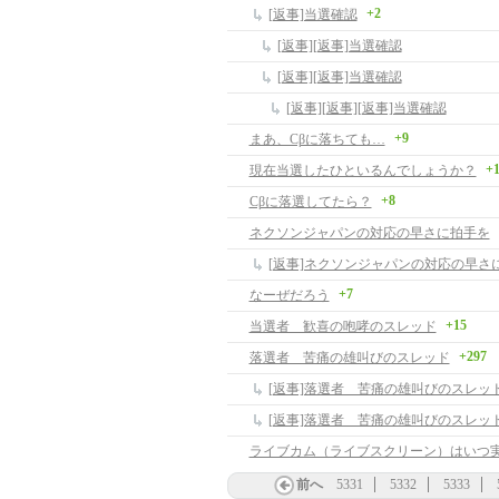
+2
[返事]当選確認
[返事][返事]当選確認
[返事][返事]当選確認
[返事][返事][返事]当選確認
+9
まあ、Cβに落ちても…
+
現在当選したひといるんでしょうか？
+8
Cβに落選してたら？
ネクソンジャパンの対応の早さに拍手を
[返事]ネクソンジャパンの対応の早さ
+7
なーぜだろう
+15
当選者 歓喜の咆哮のスレッド
+297
落選者 苦痛の雄叫びのスレッド
[返事]落選者 苦痛の雄叫びのスレッ
[返事]落選者 苦痛の雄叫びのスレッ
前へ
5331
5332
5333