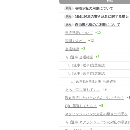
各掲示板の用途について
MML関連の書き込みに関する補足
自由掲示板のご利用について
+15
当選発表について
+12
質問ですが…
+2
当選確認
+2
[返事]当選確認
[返事][返事]当選確認
[返事][返事]当選確認
[返事][返事][返事]当選確認
+9
まあ、Cβに落ちても…
+
現在当選したひといるんでしょうか？
+8
Cβに落選してたら？
ネクソンジャパンの対応の早さに拍手を
[返事]ネクソンジャパンの対応の早さ