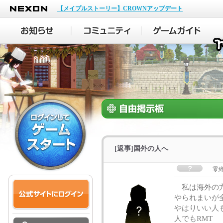
NEXON
【メイプルストーリー】CROWNアップデート
[返事]国外の人へ
零
私は海外の方
やられまいが
やはりいい人
人でもRMT