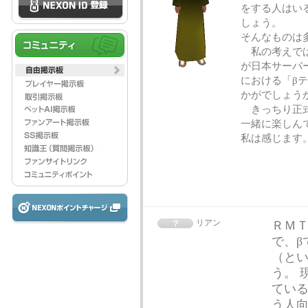
をする人はい
しょう。
そんなものは
私の考えでは
が日本サーバ
における「β
かがでしょう
きっちり正式
一緒に楽しん
私は感じます
リアン
ＲＭ
で、β
（と
う。 
てい
う人