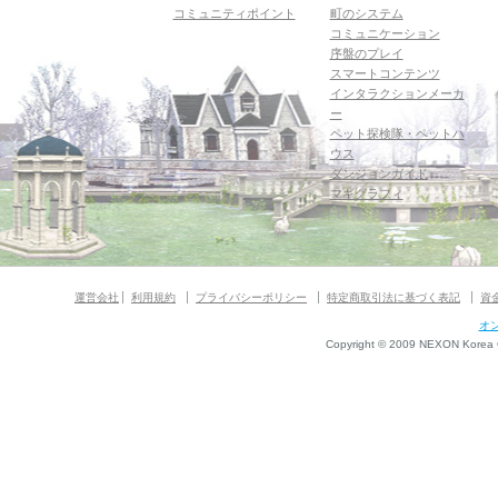
コミュニティポイント
町のシステム
コミュニケーション
序盤のプレイ
スマートコンテンツ
インタラクションメーカ
ー
ペット探検隊・ペットハ
ウス
ダンジョンガイド
マギグラフィ
運営会社
利用規約
プライバシーポリシー
特定商取引法に基づく表記
資
オ
Copyright © 2009 NEXON Korea Co