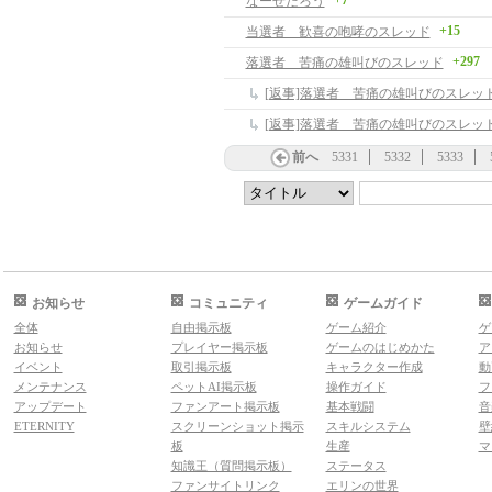
+7
なーぜだろう
+15
当選者 歓喜の咆哮のスレッド
+297
落選者 苦痛の雄叫びのスレッド
[返事]落選者 苦痛の雄叫びのスレッ
[返事]落選者 苦痛の雄叫びのスレッ
前へ
5331
5332
5333
お知らせ
コミュニティ
ゲームガイド
全体
自由掲示板
ゲーム紹介
ゲ
お知らせ
プレイヤー掲示板
ゲームのはじめかた
ア
イベント
取引掲示板
キャラクター作成
動
メンテナンス
ペットAI掲示板
操作ガイド
フ
アップデート
ファンアート掲示板
基本戦闘
音
ETERNITY
スクリーンショット掲示
スキルシステム
壁
板
生産
マ
知識王（質問掲示板）
ステータス
ファンサイトリンク
エリンの世界