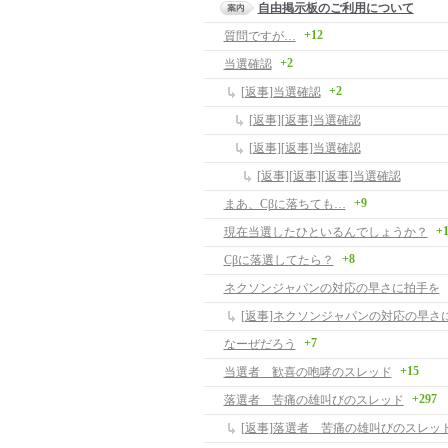
自由掲示板のご利用について
+12
質問ですが…
+2
当選確認
+2
[返事]当選確認
[返事][返事]当選確認
[返事][返事]当選確認
[返事][返事][返事]当選確認
+9
まあ、Cβに落ちても…
+
現在当選したひといるんでしょうか？
+8
Cβに落選してたら？
ネクソンジャパンの対応の早さに拍手を
[返事]ネクソンジャパンの対応の早さ
+7
なーぜだろう
+15
当選者 歓喜の咆哮のスレッド
+297
落選者 苦痛の雄叫びのスレッド
[返事]落選者 苦痛の雄叫びのスレッ