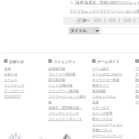
[返事]落選者 苦痛の雄叫びのスレッ
前へ
5331
5332
5333
お知らせ
コミュニティ
ゲームガイド
全体
自由掲示板
ゲーム紹介
ゲ
お知らせ
プレイヤー掲示板
ゲームのはじめかた
ア
イベント
取引掲示板
キャラクター作成
動
メンテナンス
ペットAI掲示板
操作ガイド
フ
アップデート
ファンアート掲示板
基本戦闘
音
ETERNITY
スクリーンショット掲示
スキルシステム
壁
板
生産
マ
知識王（質問掲示板）
ステータス
ファンサイトリンク
エリンの世界
コミュニティポイント
町のシステム
コミュニケーション
序盤のプレイ
スマートコンテンツ