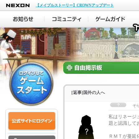
NEXON
【メイプルストーリー】CROWNアップデート
[返事]国外の人へ
そ
私はリネージ
題と認識して
ＲＭＴが蔓延