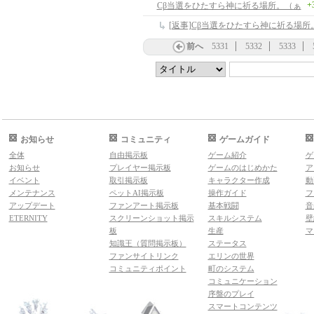
+
Cβ当選をひたすら神に祈る場所。（ぁ
[返事]Cβ当選をひたすら神に祈る場所
前へ
5331
5332
5333
お知らせ
コミュニティ
ゲームガイド
全体
自由掲示板
ゲーム紹介
ゲ
お知らせ
プレイヤー掲示板
ゲームのはじめかた
ア
イベント
取引掲示板
キャラクター作成
動
メンテナンス
ペットAI掲示板
操作ガイド
フ
アップデート
ファンアート掲示板
基本戦闘
音
ETERNITY
スクリーンショット掲示
スキルシステム
壁
板
生産
マ
知識王（質問掲示板）
ステータス
ファンサイトリンク
エリンの世界
コミュニティポイント
町のシステム
コミュニケーション
序盤のプレイ
スマートコンテンツ