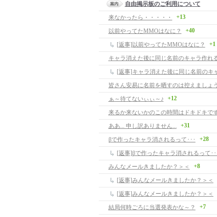
自由掲示板のご利用について
+13
来なかったら・・・・・
+40
以前やってたMMOはなに？
+1
[返事]以前やってたMMOはなに？
キャラ消えた後に同じ名前のキャラ作れ
[返事]キャラ消えた後に同じ名前のキ
皆さん安易に名前を晒すのは控えましょ
+12
ぁ～待てないぃぃ～♪
来るか来ないかのこの時間はドキドキで
+31
ああ... 申し訳ありません...
+28
βで作ったキャラ消されるって･･･
[返事]βで作ったキャラ消されるって･･
+8
みんなメールきましたか？＞＜
[返事]みんなメールきましたか？＞＜
[返事]みんなメールきましたか？＞＜
+7
結局何時ごろに当選発表かな～？