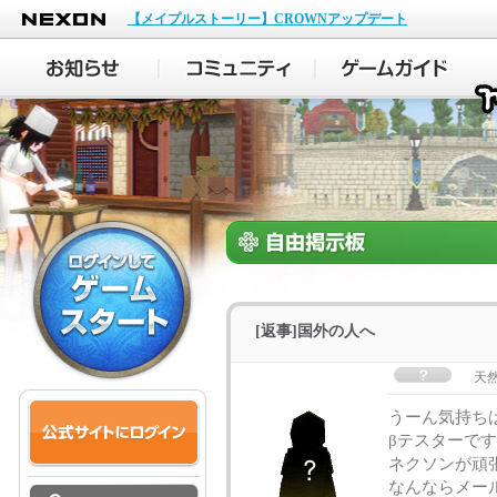
NEXON
【メイプルストーリー】CROWNアップデート
[返事]国外の人へ
天
うーん気持ち
βテスターで
ネクソンが頑
なんならメー