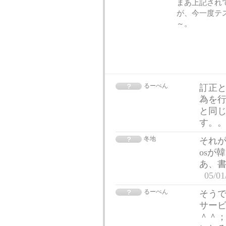
まあ上記され
が、今一度テ
～。
るーぺん
訂正と
為を行
と同
す。。
冬地
それが
osが
あ、
05/01
るーぺん
そう
サー
＾＾；