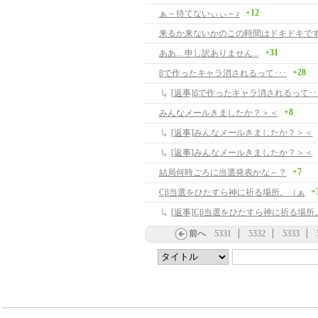
+12
ぁ～待てないぃぃ～♪
来るか来ないかのこの時間はドキドキで
+31
ああ... 申し訳ありません...
+28
βで作ったキャラ消されるって･･･
[返事]βで作ったキャラ消されるって･･
+8
みんなメールきましたか？＞＜
[返事]みんなメールきましたか？＞＜
[返事]みんなメールきましたか？＞＜
+7
結局何時ごろに当選発表かな～？
+
Cβ当選をひたすら神に祈る場所。（ぁ
[返事]Cβ当選をひたすら神に祈る場所
前へ
5331
5332
5333