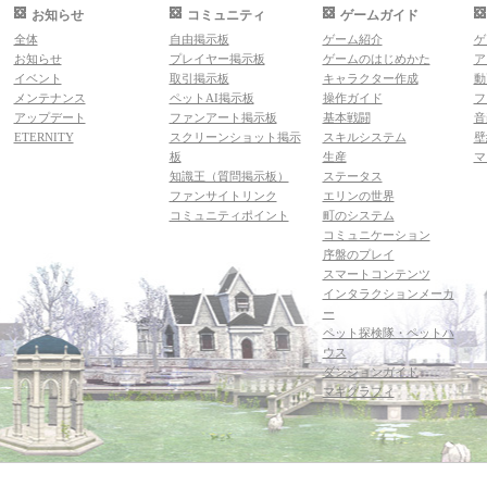
お知らせ
コミュニティ
ゲームガイド
全体
自由掲示板
ゲーム紹介
ゲ
お知らせ
プレイヤー掲示板
ゲームのはじめかた
ア
イベント
取引掲示板
キャラクター作成
動
メンテナンス
ペットAI掲示板
操作ガイド
フ
アップデート
ファンアート掲示板
基本戦闘
音
ETERNITY
スクリーンショット掲示
スキルシステム
壁
板
生産
マ
知識王（質問掲示板）
ステータス
ファンサイトリンク
エリンの世界
コミュニティポイント
町のシステム
コミュニケーション
序盤のプレイ
スマートコンテンツ
インタラクションメーカ
ー
ペット探検隊・ペットハ
ウス
ダンジョンガイド
マギグラフィ