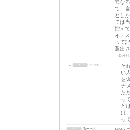
異な
て、
としか
ては
控えて
eβテ
って
選出
05/01
orthros
そ
い
を
ナメ
た
っ
ど
は
っ
るーぺん
確か