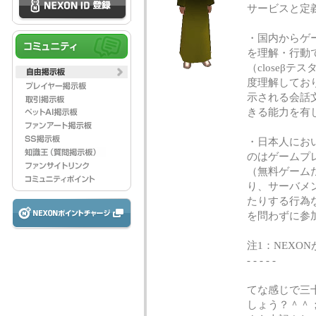
サービスと定
・国内からゲー
を理解・行動
（closeβ
度理解してお
示される会話
きる能力を有
・日本人におい
のはゲームプ
（無料ゲーム
り、サーバメ
たりする行為
を問わずに参
注1：NEXO
- - - - -
てな感じで三
しょう？＾＾