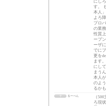
にし
す。 
本人
よろ
プロ
の業務
性質上
ープン
ーザに
でに
更をd
ます。
にし
まうん
本人
のよ
るか
るーぺん
（50
ろ現状