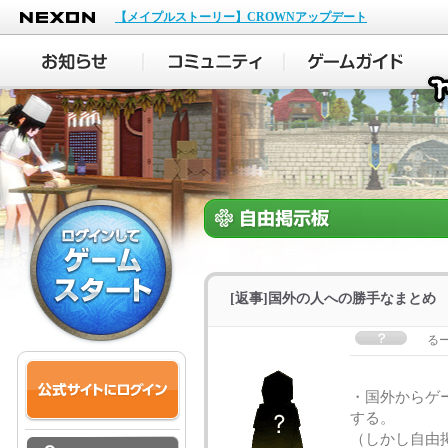
NEXON
【メイプルストーリー】CROWNアップデート
[返事]国外の人への勝手なまとめ
る
・国外からゲー
する。
（しかし自由