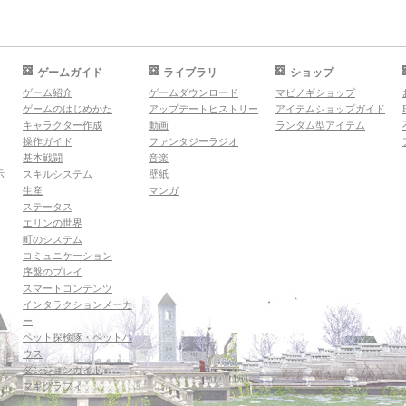
ゲームガイド
ライブラリ
ショップ
ゲーム紹介
ゲームダウンロード
マビノギショップ
ゲームのはじめかた
アップデートヒストリー
アイテムショップガイド
キャラクター作成
動画
ランダム型アイテム
操作ガイド
ファンタジーラジオ
基本戦闘
音楽
示
スキルシステム
壁紙
生産
マンガ
ステータス
エリンの世界
町のシステム
コミュニケーション
序盤のプレイ
スマートコンテンツ
インタラクションメーカ
ー
ペット探検隊・ペットハ
ウス
ダンジョンガイド
マギグラフィ