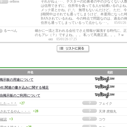
orthros
それがねぇ･･･、テスターの応募者の中の少なくない人数が
は信用できずに、住所等を偽ってる人が結構いるのよね
メック星とかね。(^_^; 無理もないんだけど。 ただ、
β期間中はそれでも通ってしまうけど、本運用になった
BANされているわね。 今の時点で問題なのは、過去の
住所も通ってしまっているって点かしら･･･。
05/01/26
るーぺん
確かに一流と言われる会社でさえ情報が漏洩する時代に、正
のもアレ（？）ですよね。。。 私って馬鹿
orz
05/01/26 17:25
掲示板の用途について
ML関連の書き込みに関する補足
由掲示板のご利用について
+27
した～＾＾
フェイク
+28
されてるやん・・・
天津 虎猫丸
+3
確認
コウ