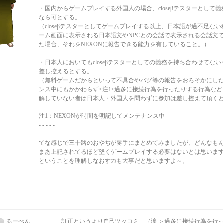
・国内からゲームプレイする外国人の場合、closeβテスターとして
なら可とする。
（closeβテスターとしてゲームプレイする以上、日本語が過不足な
ーム画面に表示される日本語文やNPCとの会話で表示される会話文
た場合、それをNEXONに報告できる能力を有していること。）
・日本人においてもcloseβテスターとしての義務を持ち合わせてな
差し控えるとする。
（無料ゲームだからといって不具合やバグ等の報告をおろそかにし
ンス中にもかかわらず<注1>過多に接続行為を行ったりする行為な
解していない者は日本人・外国人を問わずに参加は差し控えて頂く
注1：NEXONが時間を明記してメンテナンス中
- - - - -
てな感じで三十路のおやぢが勝手にまとめてみましたが、どんなも
まあ上記されてるほど堅くゲームプレイする必要はないとは思いま
ということを理解しなおすのも大事だと思いますよ～。
るーぺん
訂正というより自己ツッコミ （涙 ＞過多に接続行為を行っ