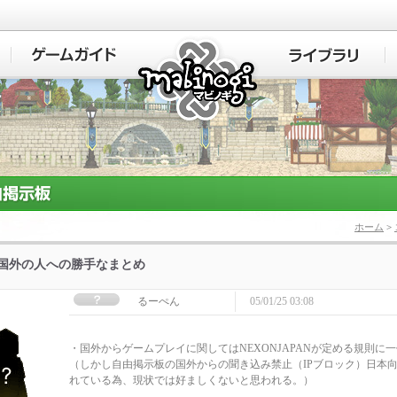
マビノギ
ホーム
>
]国外の人への勝手なまとめ
るーぺん
05/01/25 03:08
・国外からゲームプレイに関してはNEXONJAPANが定める規則に
（しかし自由掲示板の国外からの聞き込み禁止（IPブロック）日本
れている為、現状では好ましくないと思われる。）