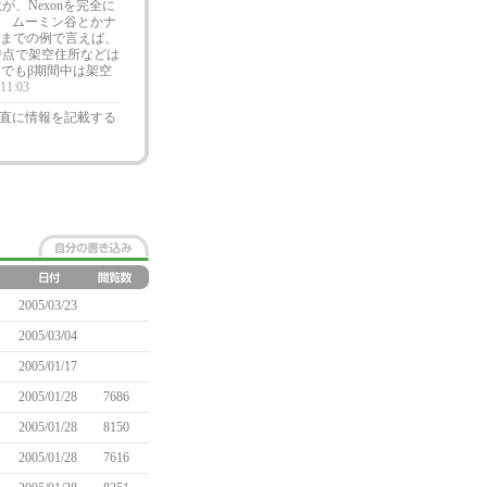
、Nexonを完全に
。 ムーミン谷とかナ
今までの例で言えば、
時点で架空住所などは
例でもβ期間中は架空
 11:03
直に情報を記載する
正直。。。？ｗ
2005/03/23
2005/03/04
2005/01/17
2005/01/28
7686
2005/01/28
8150
2005/01/28
7616