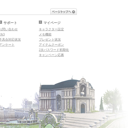
ページトップへ
サポート
マイページ
お問い合わせ
キャラクター設定
FAQ
メモ機能
不具合対応状況
プレゼント状況
アンケート
アイテムクーポン
2次パスワード初期化
キャンペーン応募