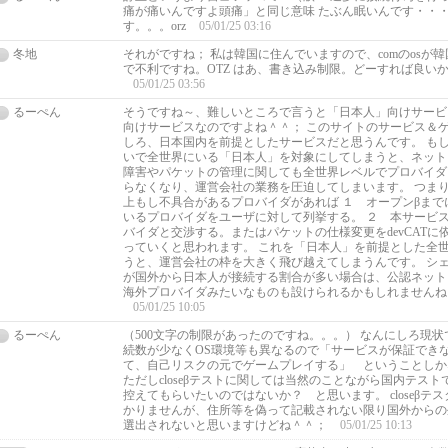
痛が痛いんですよ頭痛」と同じ意味 たぶん眠いんです・
す。。。orz
05/01/25 03:16
冬地
それがですね； 私は韓国に住んでいますので、comのosが韓
で不利ですね。OTZ はあ、書き込み制限。どーすれば良い
05/01/25 03:56
るーぺん
そうですね～、難しいところで言うと「日本人」向けサービ
向けサービスなのですよね＾＾； このサイトのサービス＆
しろ、日本国内を前提としたサービスだと思うんです。 も
いで全世界にいる「日本人」を対象にしてしまうと、ネット
障害やパケットの管理に関しても全世界レベルでプロバイダ
らなくなり、運営会社の業務を圧迫してしまいます。 つまりcl
上もし不具合があるプロバイダがあれば １ オープンβまで
いるプロバイダをユーザに対して列挙する。 ２ 本サービ
バイダと交渉する。またはパケットの仕様変更をdevCATに
っていくと思われます。 これを「日本人」を前提とした全
うと、運営会社の枠を大きく飛び越えてしまうんです。 シ
が国外から日本人が接続する割合が多い場合は、公認ネット
海外プロバイダみたいなものも設けられるかもしれませんね
05/01/25 10:05
るーぺん
（500文字の制限があったのですね。。。） なんにしろ現
続数が少なくOS環境等も異なるので「サービスが保証でき
て、自己リスクの元でゲームプレイする」 ということしか
ただしcloseβテストに関しては当然のことながら国内テス
控えてもらいたいのではないか？ と思います。 closeβテ
かりませんが、住所等を偽って記載されない限り国外からの
選出されないと思いますけどね＾＾；
05/01/25 10:13