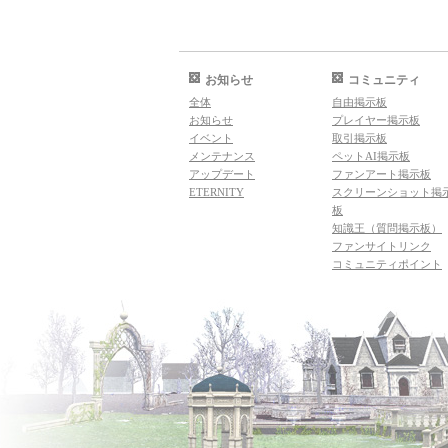
お知らせ
コミュニティ
全体
自由掲示板
お知らせ
プレイヤー掲示板
イベント
取引掲示板
メンテナンス
ペットAI掲示板
アップデート
ファンアート掲示板
ETERNITY
スクリーンショット掲
板
知識王（質問掲示板）
ファンサイトリンク
コミュニティポイント