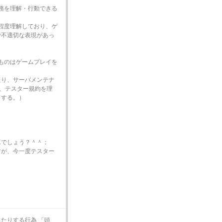
義務を理解・行動できる
い程度理解しており、ゲ
で不適切な表現があっ
いものはゲームプレイを
たり、サーバメンテナ
ど、テスター規約を理
とする。）
んでしょう？＾＾；
すが、今一度テスター
たりする行為 「頭