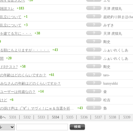
+28
用する皆さんへ
エセ
+183
雑談スレ
天津 虎猫丸
+1
乱立について
超絶釣り師まほcha
+3
乱立について
みずき
+38
を建てる方に・・・
天津 虎猫丸
9
剛史
+43
る額にもよりますが・・・・・
ふぁいれくしあ
+20
間
ふぁいれくしあ
+58
ドβテスト?
剛史
+61
の年齢はどのくらいですか？
taro-
事]みなさんの年齢はどのくらいですか？
kazuyukki
+14
ユーザーは何歳なの？
壷
+6
けど
松吉
+43
マビノギの掛け声は（ﾟ∀ﾟ）マヴィ！にｗ＆当選を祈る会
梟
前へ
5331
5332
5333
5334
5335
5336
5337
5338
5339