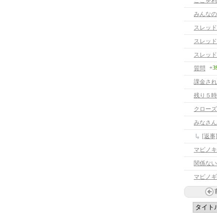
ここを利
みんなの
スレッド
スレッド
スレッド
+3
質問
課金され
残り５時
クローズ
みなさん
[返
マビノキ
関係ない