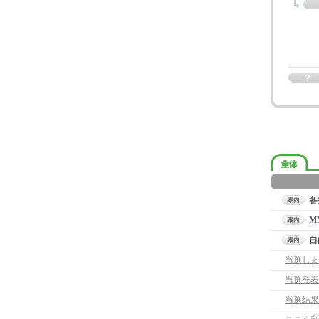
各
M
自
当選しま
当選発表
当選結果