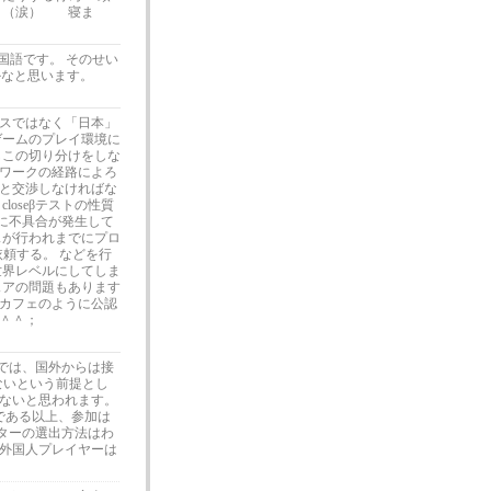
・・（涙） 寝ま
国語です。 そのせい
かなと思います。
スではなく「日本」
ゲームのプレイ環境に
しこの切り分けをしな
ワークの経路によろ
と交渉しなければな
oseβテストの性質
に不具合が発生して
スが行われまでにプロ
依頼する。 などを行
世界レベルにしてしま
ェアの問題もあります
カフェのように公認
＾＾；
状では、国外からは接
ないという前提とし
ないと思われます。
トである以上、参加は
スターの選出方法はわ
外国人プレイヤーは