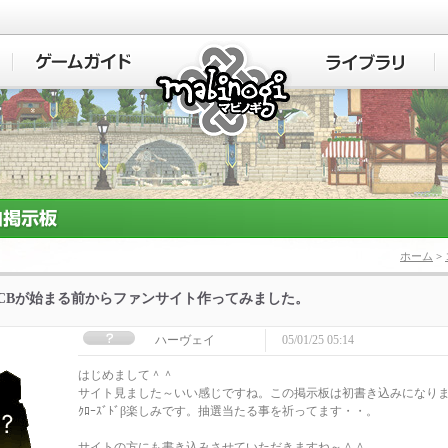
マビノギ
ホーム
>
]CBが始まる前からファンサイト作ってみました。
ハーヴェイ
05/01/25 05:14
はじめまして＾＾
サイト見ました～いい感じですね。この掲示板は初書き込みになり
ｸﾛｰｽﾞﾄﾞβ楽しみです。抽選当たる事を祈ってます・・。
サイトの方にも書き込みさせていただきますね～＾＾