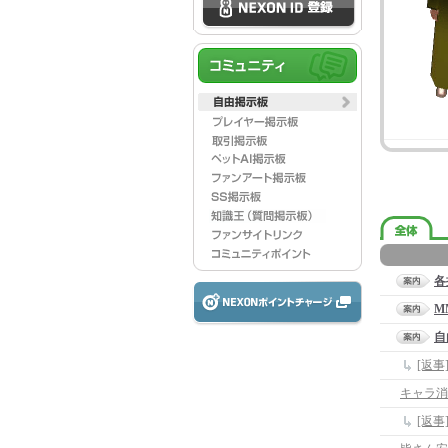
各
M
自
[返
キャラ消
[返