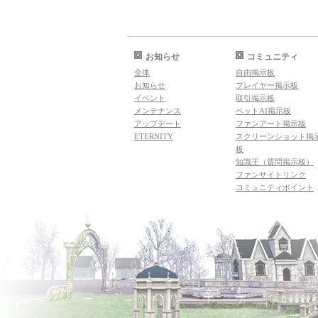
お知らせ
コミュニティ
全体
自由掲示板
お知らせ
プレイヤー掲示板
イベント
取引掲示板
メンテナンス
ペットAI掲示板
アップデート
ファンアート掲示板
ETERNITY
スクリーンショット掲
板
知識王（質問掲示板）
ファンサイトリンク
コミュニティポイント