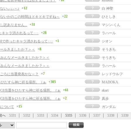
+18
易に名前を晒すのは控えましょう！
RenRen
+12
ないぃぃ～♪
白 神聖
+22
ないかのこの時間はドキドキですね～
ひとしき
+31
 申し訳ありません...
マシン-くん
+28
たキャラ消されるって･･･
ラハール
+1
]βで作ったキャラ消されるって･･･
シオン
+8
ールきましたか？＞＜
そうきち
事]みんなメールきましたか？＞＜
そうきち
事]みんなメールきましたか？＞＜
ラハール
+7
ごろに当選発表かな～？
レッドウルフ
+305
をひたすら神に祈る場所。（ぁ
MADOKA
+61
事]Cβ当選をひたすら神に祈る場所。（ぁ
akari
+2
事]Cβ当選をひたすら神に祈る場所。（ぁ
真歩
+15
について
ガンダム
前へ
5331
5332
5333
5334
5335
5336
5337
5338
5339