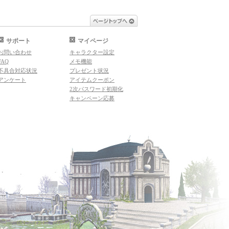
ページトップへ
サポート
マイページ
お問い合わせ
キャラクター設定
FAQ
メモ機能
不具合対応状況
プレゼント状況
アンケート
アイテムクーポン
2次パスワード初期化
キャンペーン応募