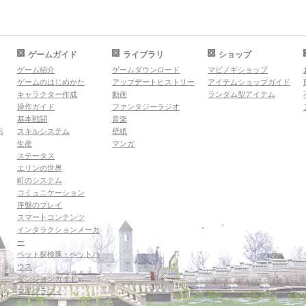
ゲームガイド
ライブラリ
ショップ
ゲーム紹介
ゲームダウンロード
マビノギショップ
ゲームのはじめかた
アップデートヒストリー
アイテムショップガイド
キャラクター作成
動画
ランダム型アイテム
操作ガイド
ファンタジーラジオ
基本戦闘
音楽
示
スキルシステム
壁紙
生産
マンガ
ステータス
エリンの世界
町のシステム
コミュニケーション
序盤のプレイ
スマートコンテンツ
インタラクションメーカ
ー
ペット探検隊・ペットハ
ウス
ダンジョンガイド
マギグラフィ