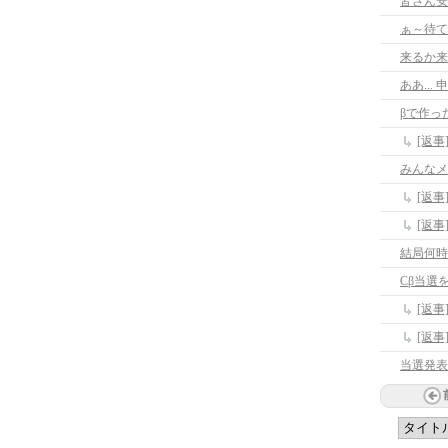
皆さん安
ぁ～待て
来るか来
ああ...
βで作っ
[返事
みんなメ
[返
[返
結局何時
Cβ当選
[返
[返
当選発表