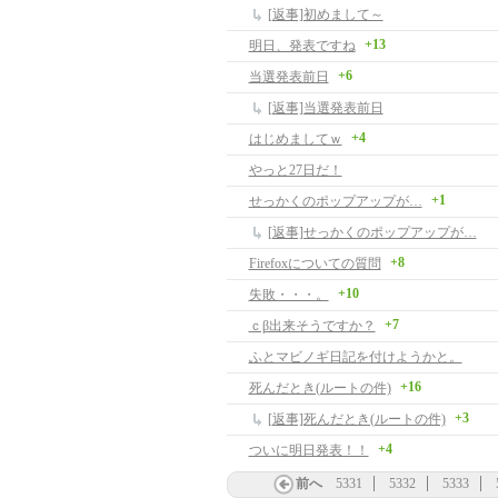
[返事]初めまして～
+13
明日、発表ですね
+6
当選発表前日
[返事]当選発表前日
+4
はじめましてｗ
やっと27日だ！
+1
せっかくのポップアップが…
[返事]せっかくのポップアップが…
+8
Firefoxについての質問
+10
失敗・・・。
+7
ｃβ出来そうですか？
ふとマビノギ日記を付けようかと。
+16
死んだとき(ルートの件)
+3
[返事]死んだとき(ルートの件)
+4
ついに明日発表！！
前へ
5331
5332
5333