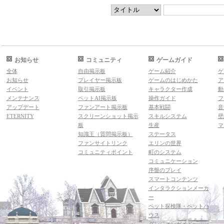
お知らせ
コミュニティ
ゲームガイド
全体
自由掲示板
ゲーム紹介
ゲ
お知らせ
プレイヤー掲示板
ゲームのはじめかた
ア
イベント
取引掲示板
キャラクター作成
動
メンテナンス
ペットAI掲示板
操作ガイド
フ
アップデート
ファンアート掲示板
基本戦闘
音
ETERNITY
スクリーンショット掲示
スキルシステム
壁
板
生産
マ
知識王（質問掲示板）
ステータス
ファンサイトリンク
エリンの世界
コミュニティポイント
町のシステム
コミュニケーション
序盤のプレイ
スマートコンテンツ
インタラクションメーカ
ー
ペット探検隊・ペットハ
ウス