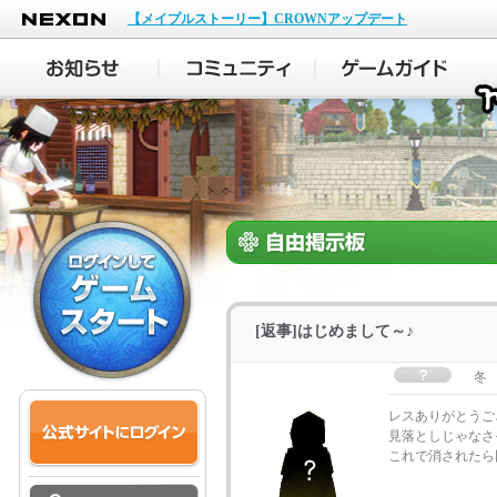
NEXON
【メイプルストーリー】CROWNアップデート
[返事]はじめまして～♪
冬
レスありがとうご
見落としじゃなさ
これで消されたら困