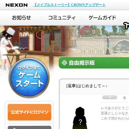
NEXON
【メイプルストーリー】CROWNアップデート
[返事]はじめまして～♪
冬
レスありがとうご
見落としじゃなさ
これで消されたら困