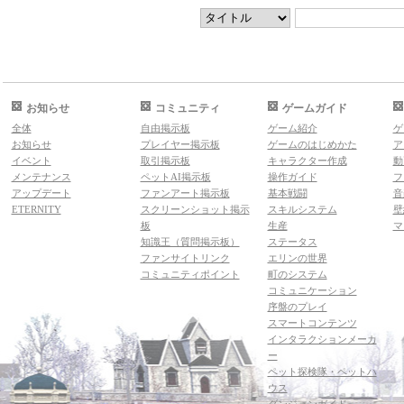
お知らせ
コミュニティ
ゲームガイド
全体
自由掲示板
ゲーム紹介
ゲ
お知らせ
プレイヤー掲示板
ゲームのはじめかた
ア
イベント
取引掲示板
キャラクター作成
動
メンテナンス
ペットAI掲示板
操作ガイド
フ
アップデート
ファンアート掲示板
基本戦闘
音
ETERNITY
スクリーンショット掲示
スキルシステム
壁
板
生産
マ
知識王（質問掲示板）
ステータス
ファンサイトリンク
エリンの世界
コミュニティポイント
町のシステム
コミュニケーション
序盤のプレイ
スマートコンテンツ
インタラクションメーカ
ー
ペット探検隊・ペットハ
ウス