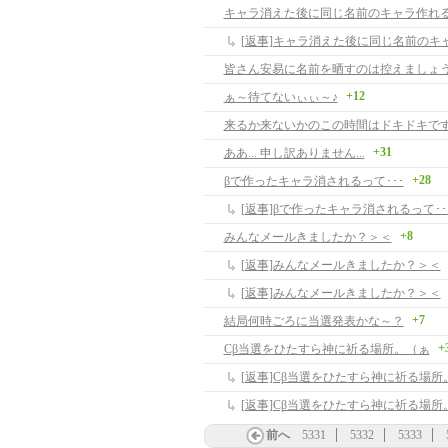
キャラ消えた後に同じ名前のキャラ作れ
[返事]キャラ消えた後に同じ名前のキ
皆さん安易に名前を晒すのは控えましょ
+12
ぁ～待てないぃぃ～♪
来るか来ないかのこの時間はドキドキで
+31
ああ... 申し訳ありません...
+28
βで作ったキャラ消されるって･･･
[返事]βで作ったキャラ消されるって･･
+8
みんなメールきましたか？＞＜
[返事]みんなメールきましたか？＞＜
[返事]みんなメールきましたか？＞＜
+7
結局何時ごろに当選発表かな～？
+
Cβ当選をひたすら神に祈る場所。（ぁ
[返事]Cβ当選をひたすら神に祈る場所
[返事]Cβ当選をひたすら神に祈る場所
前へ
5331
5332
5333