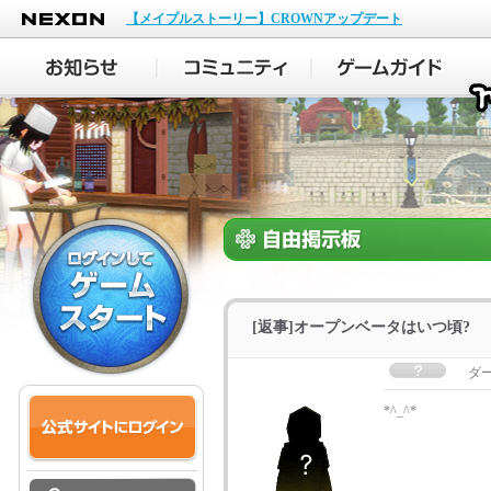
NEXON
【メイプルストーリー】CROWNアップデート
[返事]オープンベータはいつ頃?
ダ
*^_^*