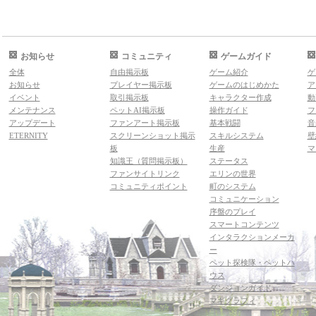
お知らせ
コミュニティ
ゲームガイド
全体
自由掲示板
ゲーム紹介
ゲ
お知らせ
プレイヤー掲示板
ゲームのはじめかた
ア
イベント
取引掲示板
キャラクター作成
動
メンテナンス
ペットAI掲示板
操作ガイド
フ
アップデート
ファンアート掲示板
基本戦闘
音
ETERNITY
スクリーンショット掲示
スキルシステム
壁
板
生産
マ
知識王（質問掲示板）
ステータス
ファンサイトリンク
エリンの世界
コミュニティポイント
町のシステム
コミュニケーション
序盤のプレイ
スマートコンテンツ
インタラクションメーカ
ー
ペット探検隊・ペットハ
ウス
ダンジョンガイド
マギグラフィ