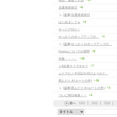
+13
明日、発表ですね
+6
当選発表前日
[返事]当選発表前日
+4
はじめましてｗ
やっと27日だ！
+1
せっかくのポップアップが…
[返事]せっかくのポップアップが…
+8
Firefoxについての質問
+10
失敗・・・。
+7
ｃβ出来そうですか？
ふとマビノギ日記を付けようかと。
+16
死んだとき(ルートの件)
+3
[返事]死んだとき(ルートの件)
+4
ついに明日発表！！
前へ
5331
5332
5333