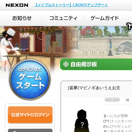
NEXON
【メイプルストーリー】CROWNアップデート
[返事]マビノギあいうえお文
樽
ま
いにちが冒険
び
すけっとポッケ
の
んびり行くんだ
ぎ
ん色の月見上げ