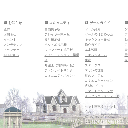
お知らせ
コミュニティ
ゲームガイド
全体
自由掲示板
ゲーム紹介
ゲ
お知らせ
プレイヤー掲示板
ゲームのはじめかた
ア
イベント
取引掲示板
キャラクター作成
動
メンテナンス
ペットAI掲示板
操作ガイド
フ
アップデート
ファンアート掲示板
基本戦闘
音
ETERNITY
スクリーンショット掲示
スキルシステム
壁
板
生産
マ
知識王（質問掲示板）
ステータス
ファンサイトリンク
エリンの世界
コミュニティポイント
町のシステム
コミュニケーション
序盤のプレイ
スマートコンテンツ
インタラクションメーカ
ー
ペット探検隊・ペットハ
ウス
ダンジョンガイド
マギグラフィ