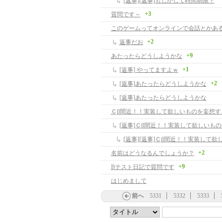
[返事][返事]もしかして時間制限？
+3
質問です～
このゲームってオンラインで会話とかあ
+2
返事だお
+9
あたったらどうしようかな
+1
[返事] やってますよｗ
+2
[返事]あたったらどうしようかな
[返事]あたったらどうしようかな
Ｃβ間近！！実装して欲しいものを妄想す
[返事]Ｃβ間近！！実装して欲しいも
+2
名前はどうなるんでしょうか？
+9
Bテスト日記で質問です
はじめまして
前へ
5331
5332
5333