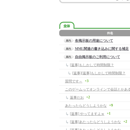
各掲示板の用途について
MML関連の書き込みに関する補足
自由掲示板のご利用について
[返事]もしかして時間制限？
[返事][返事]もしかして時間制限？
+3
質問です～
このゲームってオンラインで会話とかあ
+2
返事だお
+9
あたったらどうしようかな
+1
[返事] やってますよｗ
+2
[返事]あたったらどうしようかな