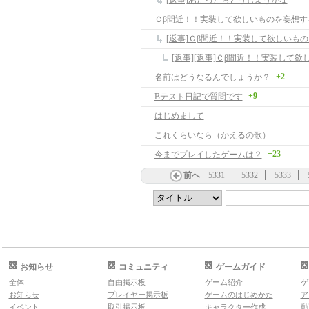
[返事]あたったらどうしようかな
Ｃβ間近！！実装して欲しいものを妄想す
[返事]Ｃβ間近！！実装して欲しいも
+2
名前はどうなるんでしょうか？
+9
Bテスト日記で質問です
はじめまして
これくらいなら（かえるの歌）
+23
今までプレイしたゲームは？
前へ
5331
5332
5333
お知らせ
コミュニティ
ゲームガイド
全体
自由掲示板
ゲーム紹介
ゲ
お知らせ
プレイヤー掲示板
ゲームのはじめかた
ア
イベント
取引掲示板
キャラクター作成
動