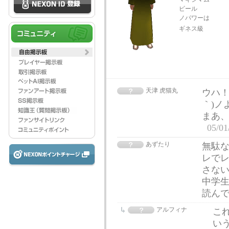
ビール
ノパワーは
ギネス級 ｗ 
天津 虎猫丸
ウハ！
｀)ノ
まあ
05/01
あずたり
無駄
レでレ
さない
中学
読ん
アルフィナ
こ
い