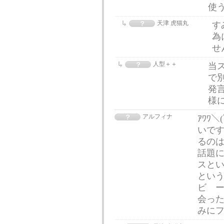
使
天津 虎猫丸
す
為
せ
人型＋＋
当
で
発
様
アルフィナ
ｱﾜﾜ
いです
るのは
話題
スと
という
ビ ー
会った
みに