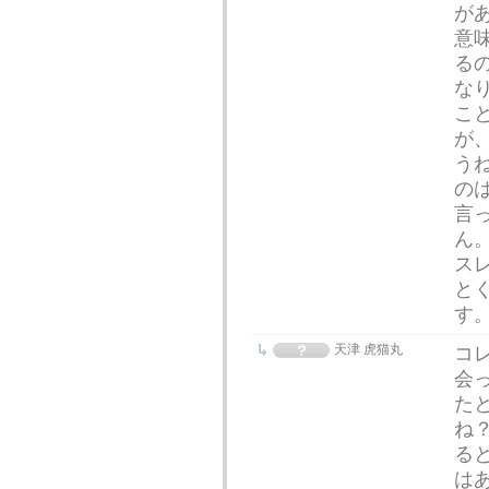
が
意
る
な
こ
が
う
の
言
ん
ス
と
す
天津 虎猫丸
コ
会
た
ね
る
は