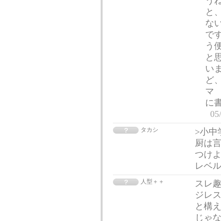
うね
と
な
で
う
と
い
ど
マ
に
05
タカシ
>小中
厨は言
つけよ
レベ
人型＋＋
スレ趣
ジレス
と構え
じゃ