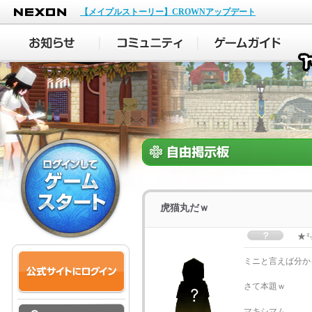
NEXON
【メイプルストーリー】CROWNアップデート
虎猫丸だｗ
★
ミニと言えば分か
さて本題ｗ
マキシマム