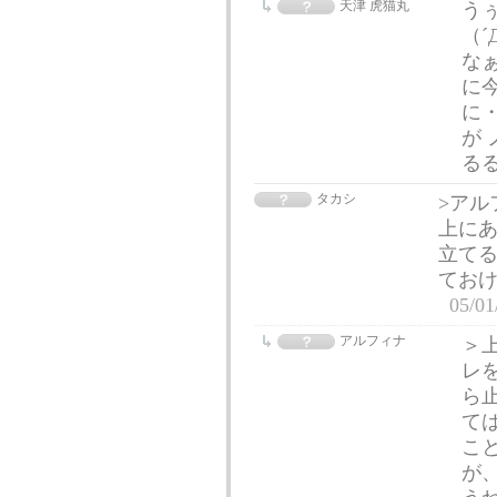
天津 虎猫丸
う
（
な
に
に
が 
る
タカシ
>アル
上に
立てる
ておけ
05/01
アルフィナ
＞
レ
ら
て
こ
が