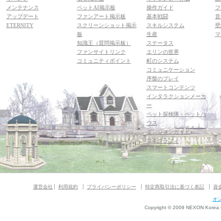
メンテナンス
ペットAI掲示板
操作ガイド
フ
アップデート
ファンアート掲示板
基本戦闘
音
ETERNITY
スクリーンショット掲示
スキルシステム
壁
板
生産
マ
知識王（質問掲示板）
ステータス
ファンサイトリンク
エリンの世界
コミュニティポイント
町のシステム
コミュニケーション
序盤のプレイ
スマートコンテンツ
インタラクションメーカ
ー
ペット探検隊・ペットハ
ウス
ダンジョンガイド
マギグラフィ
運営会社
利用規約
プライバシーポリシー
特定商取引法に基づく表記
資
オ
Copyright © 2009 NEXON Korea Co