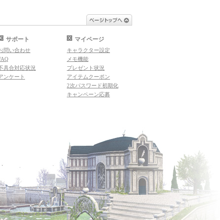
ページトップへ
サポート
マイページ
お問い合わせ
キャラクター設定
FAQ
メモ機能
不具合対応状況
プレゼント状況
アンケート
アイテムクーポン
2次パスワード初期化
キャンペーン応募