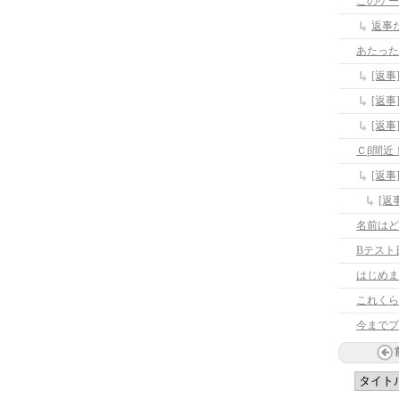
このゲー
返事
あたった
[返事
[返
[返
Ｃβ間近
[返
名前はど
Bテスト
はじめま
これくら
今までプ