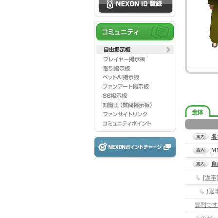
各
M
自
[返
[返
質問です