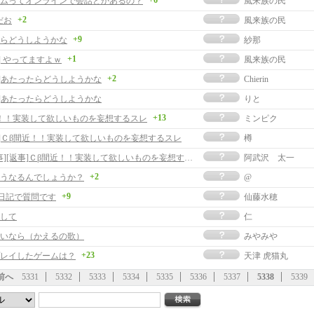
+6
ムってオンラインで会話とかあるの？
風来族の民
+2
だお
風来族の民
+9
らどうしようかな
紗那
+1
] やってますよｗ
風来族の民
+2
事]あたったらどうしようかな
Chierin
事]あたったらどうしようかな
りと
+13
！！実装して欲しいものを妄想するスレ
ミンピク
事]Ｃβ間近！！実装して欲しいものを妄想するスレ
樽
[返事][返事]Ｃβ間近！！実装して欲しいものを妄想するスレ
阿武沢 太一
+2
うなるんでしょうか？
@
+9
日記で質問です
仙藤水穂
して
仁
いなら（かえるの歌）
みやみや
+23
レイしたゲームは？
天津 虎猫丸
前へ
5331
5332
5333
5334
5335
5336
5337
5338
5339