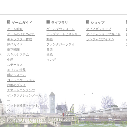
ゲームガイド
ライブラリ
ショップ
ゲーム紹介
ゲームダウンロード
マビノギショップ
ゲームのはじめかた
アップデートヒストリー
アイテムショップガイド
キャラクター作成
動画
ランダム型アイテム
操作ガイド
ファンタジーラジオ
基本戦闘
音楽
示
スキルシステム
壁紙
生産
マンガ
ステータス
エリンの世界
町のシステム
コミュニケーション
序盤のプレイ
スマートコンテンツ
インタラクションメーカ
ー
ペット探検隊・ペットハ
ウス
ダンジョンガイド
マギグラフィ