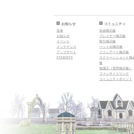
お知らせ
コミュニティ
全体
自由掲示板
お知らせ
プレイヤー掲示板
イベント
取引掲示板
メンテナンス
ペットAI掲示板
アップデート
ファンアート掲示板
ETERNITY
スクリーンショット掲
板
知識王（質問掲示板）
ファンサイトリンク
コミュニティポイント