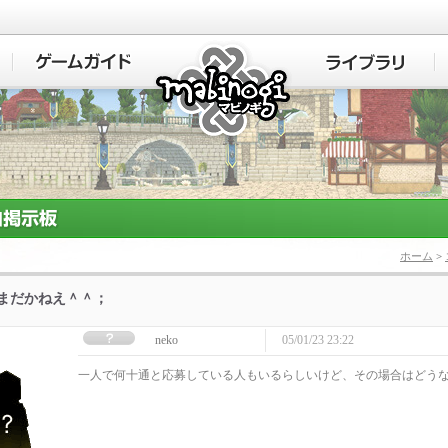
マビノギ
ホーム
>
]まだかねえ＾＾；
neko
05/01/23 23:22
一人で何十通と応募している人もいるらしいけど、その場合はどう