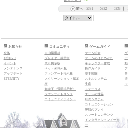
国外の人へ
前へ
5331
5332
5333
お知らせ
コミュニティ
ゲームガイド
全体
自由掲示板
ゲーム紹介
ゲ
お知らせ
プレイヤー掲示板
ゲームのはじめかた
ア
イベント
取引掲示板
キャラクター作成
動
メンテナンス
ペットAI掲示板
操作ガイド
フ
アップデート
ファンアート掲示板
基本戦闘
音
ETERNITY
スクリーンショット掲示
スキルシステム
壁
板
生産
マ
知識王（質問掲示板）
ステータス
ファンサイトリンク
エリンの世界
コミュニティポイント
町のシステム
コミュニケーション
序盤のプレイ
スマートコンテンツ
インタラクションメーカ
ー