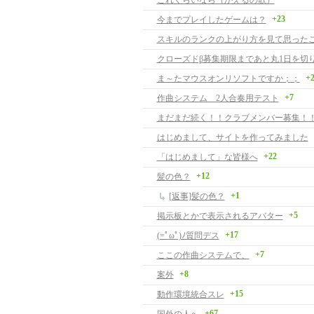
これくらいなら（かえるの歌）
+23
今までプレイしたゲームは？
クローズドβ募集期限まであと丸1日を切
+
ま～たマウスオンリソフトですか；；
+7
作曲システム 2人合奏用テスト
まだまだ続く！！クラブメンバー募集！
はじめまして、サイトを作ってみました
+22
「はじめまして」な皆様へ
+12
髪の色？
+1
[返事]髪の色？
+5
掲示板とかで表示されるアバター
+17
(=ﾟωﾟ)ﾉ質問デス
+7
ここの作曲システムで、
+8
案外
+15
動作環境統合スレ
+67