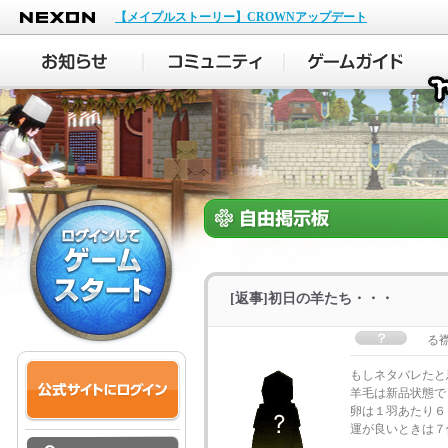
NEXON
【メイプルストーリー】CROWNアップデート
[返事]初日の羊たち・・・
る
もしネタバレたと
羊毛は新品状態で
卵は１羽あたり６
運が良いときは７