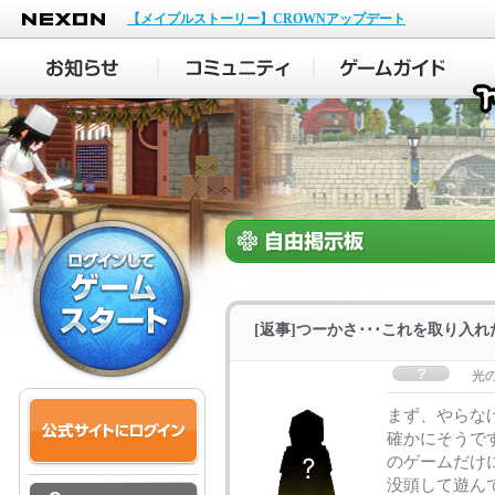
NEXON
【メイプルストーリー】CROWNアップデート
[返事]つーかさ･･･これを取り
光
まず、やらな
確かにそうで
のゲームだけ
没頭して遊んで