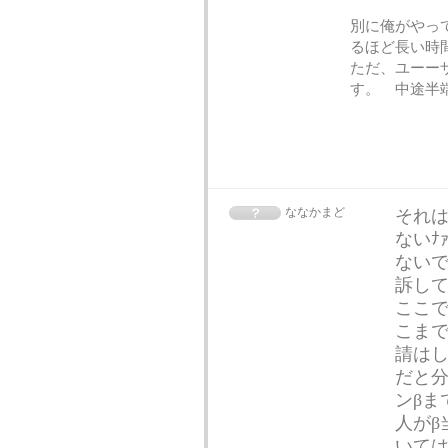
別に俺がやっ
るほど長い時
ただ、ユーー
す。 中途半端
ななかまど
それ
ないﾅ
ないで
訴し
ここで
こまで
請はし
だと分
ンβま
人がβ
いては