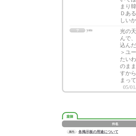
まり韓
Ｄある
しい
yata
光の
んで、
込んだ
＞ユ
たいわ
のまま
すから
まって
05/01
各掲示板の用途について