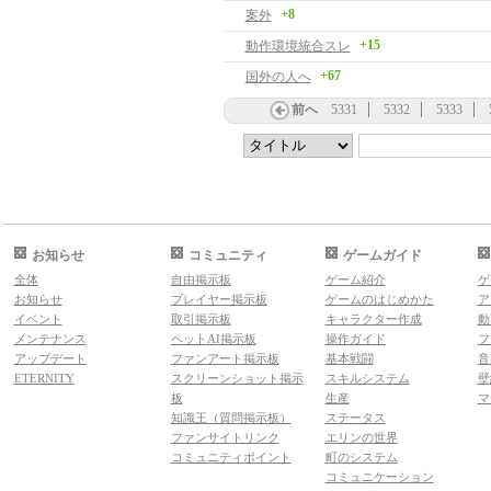
+8
案外
+15
動作環境統合スレ
+67
国外の人へ
前へ
5331
5332
5333
お知らせ
コミュニティ
ゲームガイド
全体
自由掲示板
ゲーム紹介
ゲ
お知らせ
プレイヤー掲示板
ゲームのはじめかた
ア
イベント
取引掲示板
キャラクター作成
動
メンテナンス
ペットAI掲示板
操作ガイド
フ
アップデート
ファンアート掲示板
基本戦闘
音
ETERNITY
スクリーンショット掲示
スキルシステム
壁
板
生産
マ
知識王（質問掲示板）
ステータス
ファンサイトリンク
エリンの世界
コミュニティポイント
町のシステム
コミュニケーション