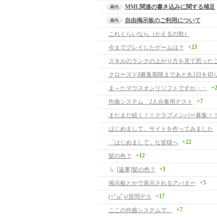
MML関連の書き込みに関する補足
自由掲示板のご利用について
これくらいなら（かえるの歌）
+23
今までプレイしたゲームは？
クローズドβ募集期限まであと丸1日を切
+
ま～たマウスオンリソフトですか；；
+7
作曲システム 2人合奏用テスト
まだまだ続く！！クラブメンバー募集！
はじめまして、サイトを作ってみました
+22
「はじめまして」な皆様へ
+12
髪の色？
+1
[返事]髪の色？
+5
掲示板とかで表示されるアバター
+17
(=ﾟωﾟ)ﾉ質問デス
+7
ここの作曲システムで、