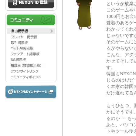
というか放棄
このゲームや
1000円もお
愛着のあるゲ
わかってくれ
じゃないです
そのゲームに
るかやらない
こんな、アタラ
かせてそして
す。
韓国もNEXO
じるのはｷﾉ
く本家の韓国
だけ遅れてるん
もうひとつ、
かにそうです
るのか･･･も
あと、パソコ
トやツール使