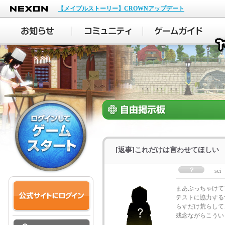
NEXON
【メイプルストーリー】CROWNアップデート
[返事]これだけは言わせてほしい
sei
まあぶっちゃけて
テストに協力する
らすだけ荒らして
残念ながらこうい