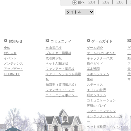
前へ
5331
5332
5333
お知らせ
コミュニティ
ゲームガイド
全体
自由掲示板
ゲーム紹介
ゲ
お知らせ
プレイヤー掲示板
ゲームのはじめかた
ア
イベント
取引掲示板
キャラクター作成
動
メンテナンス
ペットAI掲示板
操作ガイド
フ
アップデート
ファンアート掲示板
基本戦闘
音
ETERNITY
スクリーンショット掲示
スキルシステム
壁
板
生産
マ
知識王（質問掲示板）
ステータス
ファンサイトリンク
エリンの世界
コミュニティポイント
町のシステム
コミュニケーション
序盤のプレイ
スマートコンテンツ
インタラクションメーカ
ー
ペット探検隊・ペットハ