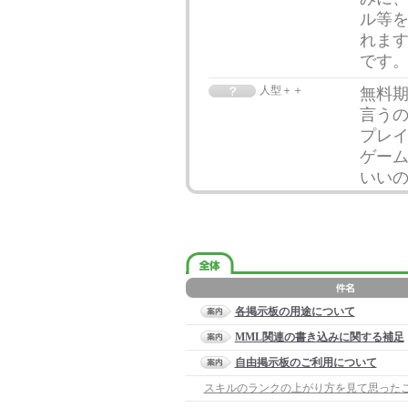
ル等
れま
です
人型＋＋
無料
言う
プレ
ゲー
いい
各掲示板の用途について
MML関連の書き込みに関する補足
自由掲示板のご利用について