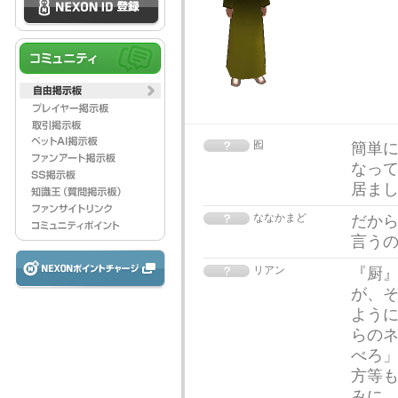
囮
簡単に
なって
居ま
ななかまど
だか
言う
リアン
『厨
が、
ように
らの
べろ
方等も
みに