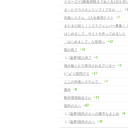
クローズドβ募集期限まであと丸1日を切
+
ま～たマウスオンリソフトですか；；
+7
作曲システム 2人合奏用テスト
まだまだ続く！！クラブメンバー募集！
はじめまして、サイトを作ってみました
+22
「はじめまして」な皆様へ
+12
髪の色？
+1
[返事]髪の色？
+5
掲示板とかで表示されるアバター
+17
(=ﾟωﾟ)ﾉ質問デス
+7
ここの作曲システムで、
+8
案外
+15
動作環境統合スレ
+67
国外の人へ
+6
[返事]国外の人への勝手なまとめ
+11
[返事]国外の人へ