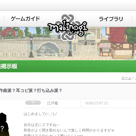
マビノギ
ホーム
>
]作曲派？耳コピ派？打ち込み派？
江戸蔵
05/01/23 07:13
はじめまして(>_<)ノ
自分は主に２ですね～
和音がよく聞き取れないんで激しく時間かかりますがｗ
作曲はどうやらセンス無いらしいorz