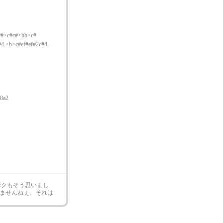
f#>c#c#<bb>c#
4.<b>c#ef#ef#2c#4.
r8a2
ボクもそう思いまし
ませんねぇ。それは