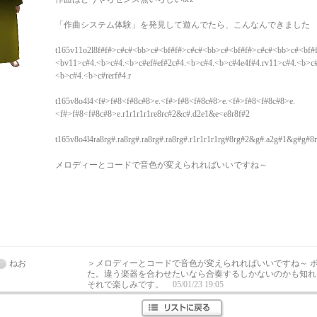
「作曲システム体験」を発見して遊んでたら、こんなんできました
t165v11o2l8f#f#>c#c#<bb>c#<bf#f#>c#c#<bb>c#<bf#f#>c#c#<bb>c#<bf#
<bv11>c#4.<b>c#4.<b>c#ef#ef#2c#4.<b>c#4.<b>c#4e4f#4.rv11>c#4.<b>c#
<b>c#4.<b>c#rerf#4.r
t165v8o4l4<f#>f#8<f#8c#8>e.<f#>f#8<f#8c#8>e.<f#>f#8<f#8c#8>e.
<f#>f#8<f#8c#8>e.r1r1r1r1re8rc#2&c#.d2e1&e<e8r8f#2
t165v8o4l4ra8rg#.ra8rg#.ra8rg#.ra8rg#.r1r1r1r1rg#8rg#2&g#.a2g#1&g#g#8
メロディーとコードで音色が変えられればいいですね～
ねお
＞メロディーとコードで音色が変えられればいいですね～ 
た。違う楽器を合わせたいなら合奏するしかないのかも知れ
それで楽しみです。
05/01/23 19:05