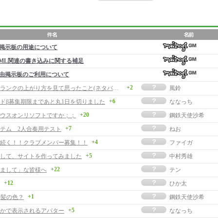
掲示板の用途について
ML関連の書き込みに関する補足
由掲示板のご利用について
+2
スキルのランクの上がり方を見て思ったこと(ネタバレだったらゴメン（－－；
風鈴
+6
ドβ募集期限まであと丸1日を切りました
ななっち
+20
ウスオンリソフトですか；；
鋼鉄天使沙希
+7
テム 2人合奏用テスト
ねお
+4
続く！！クラブメンバー募集！！
ファイガ
+5
して、サイトを作ってみました
中村秀雄
+22
まして」な皆様へ
テン
+12
ひか太
+1
]髪の色？
鋼鉄天使沙希
+5
かで表示されるアバター
ななっち