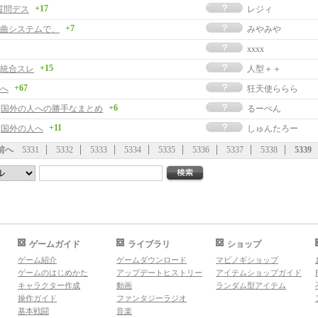
+17
)ﾉ質問デス
レジィ
+7
曲システムで、
みやみや
xxxx
+15
統合スレ
人型＋＋
+67
へ
狂天使ららら
+6
事]国外の人への勝手なまとめ
るーぺん
+11
]国外の人へ
しゅんたろー
前へ
5331
5332
5333
5334
5335
5336
5337
5338
5339
ゲームガイド
ライブラリ
ショップ
ゲーム紹介
ゲームダウンロード
マビノギショップ
ゲームのはじめかた
アップデートヒストリー
アイテムショップガイド
キャラクター作成
動画
ランダム型アイテム
操作ガイド
ファンタジーラジオ
基本戦闘
音楽