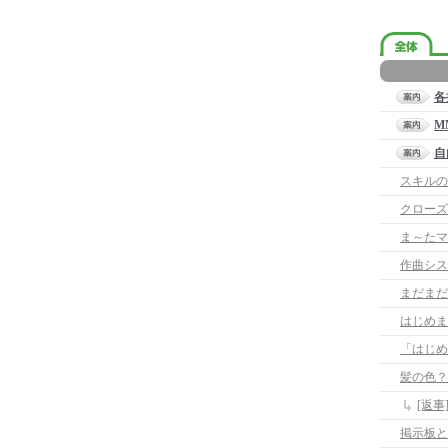
各
M
自
クローズ
ま～たマ
作曲シス
まだまだ
はじめま
「はじめ
髪の色？
[返事
掲示板と