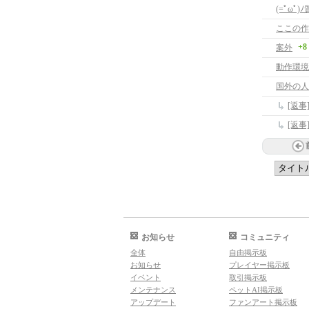
(=ﾟωﾟ
ここの作
+8
案外
動作環境
国外の人
[返
[返事
お知らせ
コミュニティ
全体
自由掲示板
お知らせ
プレイヤー掲示板
イベント
取引掲示板
メンテナンス
ペットAI掲示板
アップデート
ファンアート掲示板