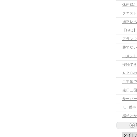
休憩Eに
クエスト
適正レベ
【FAQ
アランウ
勝てない
コメント
接続でき
ＮＰＣの
弓主体で
先日三国
サーバー
[返
感想とか