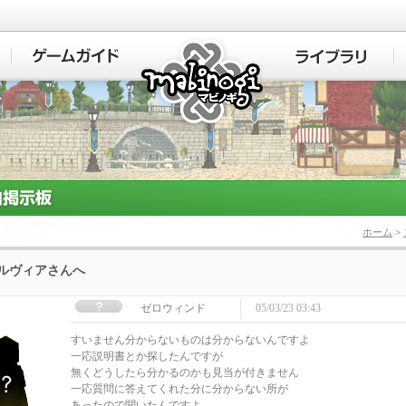
マビノギ
ホーム
>
]ルヴィアさんへ
ゼロウィンド
05/03/23 03:43
すいません分からないものは分からないんですよ
一応説明書とか探したんですが
無くどうしたら分かるのかも見当が付きません
一応質問に答えてくれた分に分からない所が
あったので聞いたんですよ