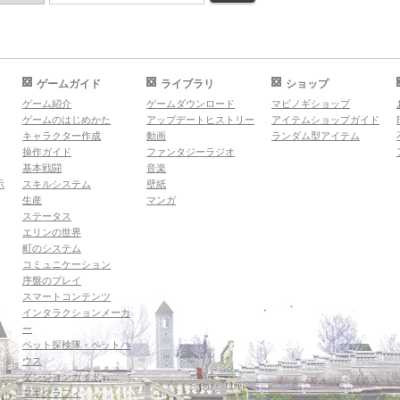
ゲームガイド
ライブラリ
ショップ
ゲーム紹介
ゲームダウンロード
マビノギショップ
ゲームのはじめかた
アップデートヒストリー
アイテムショップガイド
キャラクター作成
動画
ランダム型アイテム
操作ガイド
ファンタジーラジオ
基本戦闘
音楽
示
スキルシステム
壁紙
生産
マンガ
ステータス
エリンの世界
町のシステム
コミュニケーション
序盤のプレイ
スマートコンテンツ
インタラクションメーカ
ー
ペット探検隊・ペットハ
ウス
ダンジョンガイド
マギグラフィ