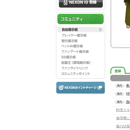
各
M
自
料理スキ
修理費に
服の試着