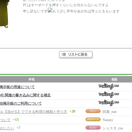
PCはキーボードを押すくらいしか分からないんですよ
申し訳ないです
もう少し学年があがれば学ぶとをもいます
掲示板の用途について
ML関連の書き込みに関する補足
由掲示板のご利用について
+20
ル【混ぜる】でできる料理の種類と作り方
回遊_mar
+13
ついて
Nanasy
+7
がしたい
シェスタ_rua