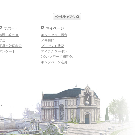
ページトップへ
サポート
マイページ
お問い合わせ
キャラクター設定
FAQ
メモ機能
不具合対応状況
プレゼント状況
アンケート
アイテムクーポン
2次パスワード初期化
キャンペーン応募