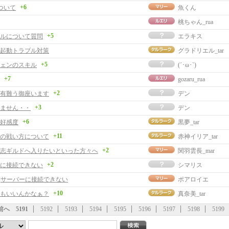
+6
ついて
魚くん
桃ちゃん_rua
+5
ルについて質問
エラキス
】起動トラブル対策
グラドリエル_tar
+5
ェンのスキル
(´･ω･`)
+7
gozaru_rua
+2
有難う御座います
デン
+3
ません・・
デン
+6
好感度
黒夢_tar
+11
の戦い方について
赤神イリア_tar
+2
志ギルドへ入りたいといった方々へ
関羽雲長_mar
+2
に接続できない
シマリス
事]サーバーに接続できない
ポアロイエ
+10
もいいんかなぁ？
真奈美_tar
前へ
5191
5192
5193
5194
5195
5196
5197
5198
5199