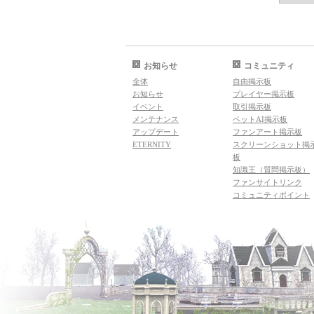
お知らせ
コミュニティ
全体
自由掲示板
お知らせ
プレイヤー掲示板
イベント
取引掲示板
メンテナンス
ペットAI掲示板
アップデート
ファンアート掲示板
ETERNITY
スクリーンショット掲
板
知識王（質問掲示板）
ファンサイトリンク
コミュニティポイント