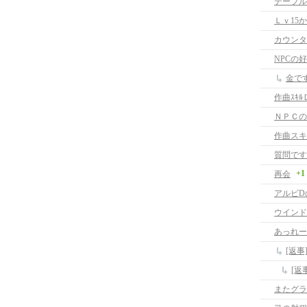
テーブル
Ｌｖ15
カウンタ
NPCの
金で
作曲ｽｷﾙ
ＮＰＣの
作曲スキ
質問です
+1
再会
アルビD
ウインド
あっれー
[返事
[返
またグラ