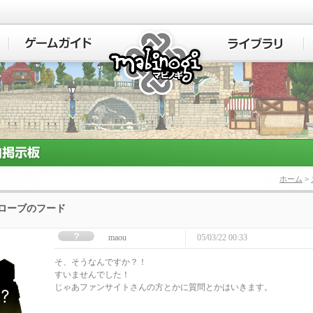
マビノギ
ホーム
>
]ローブのフード
maou
05/03/22 00:33
そ、そうなんですか？！
すいませんでした！
じゃあファンサイトさんの方とかに質問とかはいきます。