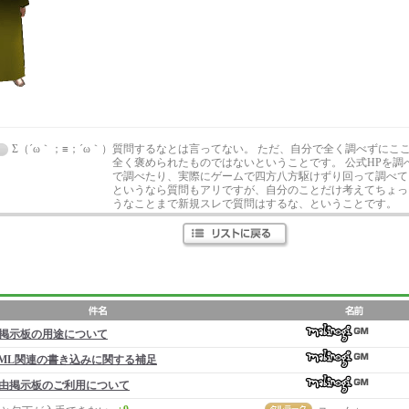
Σ（´ω｀；≡；´ω｀）
質問するなとは言ってない。 ただ、自分で全く調べずにこ
全く褒められたものではないということです。 公式HPを調
で調べたり、実際にゲームで四方八方駆けずり回って調べて
というなら質問もアリですが、自分のことだけ考えてちょっ
うなことまで新規スレで質問はするな、ということです。
掲示板の用途について
ML関連の書き込みに関する補足
由掲示板のご利用について