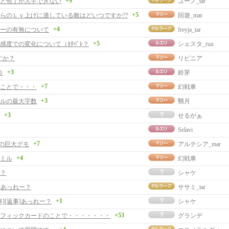
+9
と包丁が入手できない
ユーノ_tar
+5
からのＬｖ上げに適している敵はどいつですか??
回遊_mar
+4
ーの有無について
freyja_tar
+5
好感度での変化について（ﾈﾀﾊﾞﾚ？
シェスタ_rua
すか？
リピニア
+3
Ｄ
鈴芽
+7
ことで・・・
幻戦車
+3
ルの最大字数
翳月
+3
せるがぁ
Selavi
+7
の巨大グモ
アルテシア_mar
+4
ミル
幻戦車
？
シャケ
]あっれー？
ササミ_tar
+1
事][返事]あっれー？
シャケ
+53
フィックカードのことで・・・・・・・
グランデ