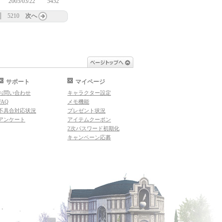
2005/03/22
5452
5210
次へ
ページトップへ
サポート
マイページ
お問い合わせ
キャラクター設定
FAQ
メモ機能
不具合対応状況
プレゼント状況
アンケート
アイテムクーポン
2次パスワード初期化
キャンペーン応募