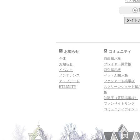
弓の射程
お知らせ
コミュニティ
全体
自由掲示板
お知らせ
プレイヤー掲示板
イベント
取引掲示板
メンテナンス
ペットAI掲示板
アップデート
ファンアート掲示板
ETERNITY
スクリーンショット掲
板
知識王（質問掲示板）
ファンサイトリンク
コミュニティポイント