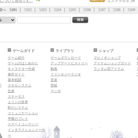
+4
について質問です。
エスメラルダ_tar
前へ
5201
5202
5203
5204
5205
5206
5207
5208
5209
ゲームガイド
ライブラリ
ショップ
ゲーム紹介
ゲームダウンロード
マビノギショップ
ゲームのはじめかた
アップデートヒストリー
アイテムショップガイド
キャラクター作成
動画
ランダム型アイテム
操作ガイド
ファンタジーラジオ
基本戦闘
音楽
示
スキルシステム
壁紙
生産
マンガ
ステータス
エリンの世界
町のシステム
コミュニケーション
序盤のプレイ
スマートコンテンツ
インタラクションメーカ
ー