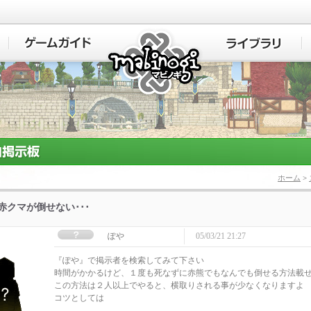
マビノギ
ホーム
>
]赤クマが倒せない･･･
ぽや
05/03/21 21:27
『ぽや』で掲示者を検索してみて下さい
時間がかかるけど、１度も死なずに赤熊でもなんでも倒せる方法載
この方法は２人以上でやると、横取りされる事が少なくなりますよ
コツとしては