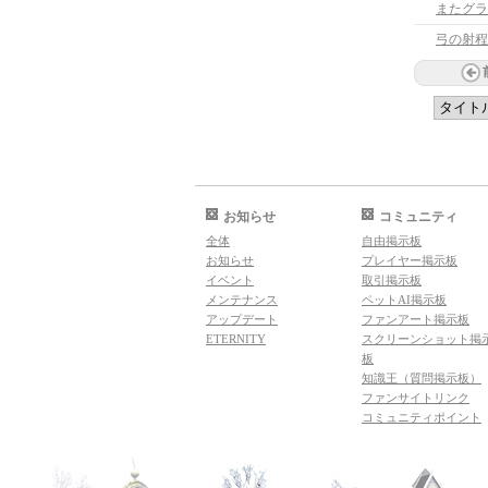
またグラ
弓の射程
お知らせ
コミュニティ
全体
自由掲示板
お知らせ
プレイヤー掲示板
イベント
取引掲示板
メンテナンス
ペットAI掲示板
アップデート
ファンアート掲示板
ETERNITY
スクリーンショット掲
板
知識王（質問掲示板）
ファンサイトリンク
コミュニティポイント