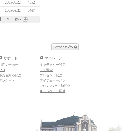
2005/03/22
4852
2005/03/22
5467
5210
次へ
ページトップへ
サポート
マイページ
お問い合わせ
キャラクター設定
FAQ
メモ機能
不具合対応状況
プレゼント状況
アンケート
アイテムクーポン
2次パスワード初期化
キャンペーン応募