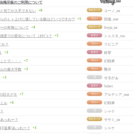
由掲示板のご利用について
+9
と包丁が入手できない
ユーノ_tar
+5
からのＬｖ上げに適している敵はどいつですか??
回遊_mar
+4
ーの有無について
freyja_tar
+5
好感度での変化について（ﾈﾀﾊﾞﾚ？
シェスタ_rua
すか？
リピニア
+3
Ｄ
鈴芽
+7
ことで・・・
幻戦車
+3
ルの最大字数
翳月
+3
せるがぁ
Selavi
+7
の巨大グモ
アルテシア_mar
+4
ミル
幻戦車
？
シャケ
]あっれー？
ササミ_tar
+1
事][返事]あっれー？
シャケ