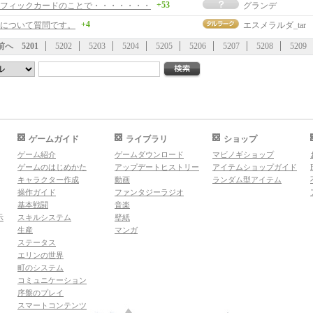
+53
フィックカードのことで・・・・・・・
グランデ
+4
について質問です。
エスメラルダ_tar
前へ
5201
5202
5203
5204
5205
5206
5207
5208
5209
ゲームガイド
ライブラリ
ショップ
ゲーム紹介
ゲームダウンロード
マビノギショップ
ゲームのはじめかた
アップデートヒストリー
アイテムショップガイド
キャラクター作成
動画
ランダム型アイテム
操作ガイド
ファンタジーラジオ
基本戦闘
音楽
示
スキルシステム
壁紙
生産
マンガ
ステータス
エリンの世界
町のシステム
コミュニケーション
序盤のプレイ
スマートコンテンツ