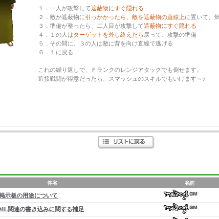
１．一人が攻撃して
遮蔽物
に
すぐ隠れる
２．敵が遮蔽物に
引っかかったら
、
敵を遮蔽物の直線上
に置いて、
３．準備が整ったら、二人目が攻撃して
遮蔽物
に
すぐ隠れる
４．１の人は
ターゲットを外し終えたら
戻って、攻撃の準備
５．その間に、３の人は敵に背を向け直線で逃げる
６．１に戻る
これの繰り返しで、Ｆランクのレンジアタックでも倒せます。
近接戦闘が得意だったら、スマッシュのスキルでもいけます～♪
掲示板の用途について
ML関連の書き込みに関する補足