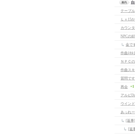
自
テーブル
Ｌｖ15
カウンタ
NPCの
金で
作曲ｽｷﾙ
ＮＰＣの
作曲スキ
質問です
+1
再会
アルビD
ウインド
あっれー
[返事
[返