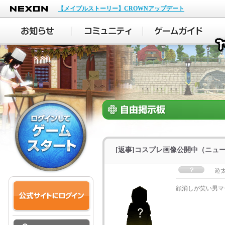
NEXON
【メイプルストーリー】CROWNアップデート
[返事]コスプレ画像公開中（ニュ
遊
顔消しが笑い男マ