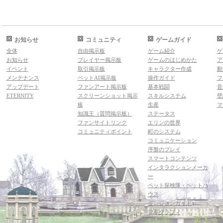
お知らせ
コミュニティ
ゲームガイド
全体
自由掲示板
ゲーム紹介
ゲ
お知らせ
プレイヤー掲示板
ゲームのはじめかた
ア
イベント
取引掲示板
キャラクター作成
動
メンテナンス
ペットAI掲示板
操作ガイド
フ
アップデート
ファンアート掲示板
基本戦闘
音
ETERNITY
スクリーンショット掲示
スキルシステム
壁
板
生産
マ
知識王（質問掲示板）
ステータス
ファンサイトリンク
エリンの世界
コミュニティポイント
町のシステム
コミュニケーション
序盤のプレイ
スマートコンテンツ
インタラクションメーカ
ー
ペット探検隊・ペットハ
ウス
ダンジョンガイド
マギグラフィ