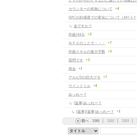
Ｌｖ15からのＬｖ上げに適している敵はど
+4
カウンターの有無について
NPCの好感度での変化について（ﾈﾀﾊﾞﾚ？
金ですか？
+3
作曲ｽｷﾙＤ
+7
ＮＰＣのことで・・・
+3
作曲スキルの最大字数
+3
質問です
+1
再会
+7
アルビDの巨大グモ
+4
ウインドミル
あっれー？
[返事]あっれー？
+1
[返事][返事]あっれー？
前へ
5201
5202
5203