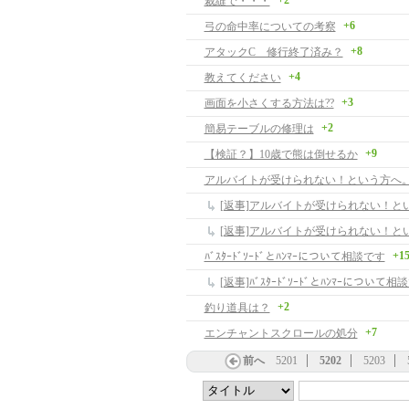
+2
裁縫で・・・
+6
弓の命中率についての考察
+8
アタックC 修行終了済み？
+4
教えてください
+3
画面を小さくする方法は??
+2
簡易テーブルの修理は
+9
【検証？】10歳で熊は倒せるか
+1
ﾊﾞｽﾀｰﾄﾞｿｰﾄﾞとﾊﾝﾏｰについて相談です
[返事]ﾊﾞｽﾀｰﾄﾞｿｰﾄﾞとﾊﾝﾏｰについて相
+2
釣り道具は？
+7
エンチャントスクロールの処分
前へ
5201
5202
5203