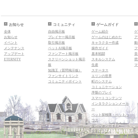
お知らせ
コミュニティ
ゲームガイド
全体
自由掲示板
ゲーム紹介
ゲ
お知らせ
プレイヤー掲示板
ゲームのはじめかた
ア
イベント
取引掲示板
キャラクター作成
動
メンテナンス
ペットAI掲示板
操作ガイド
フ
アップデート
ファンアート掲示板
基本戦闘
音
ETERNITY
スクリーンショット掲示
スキルシステム
壁
板
生産
マ
知識王（質問掲示板）
ステータス
ファンサイトリンク
エリンの世界
コミュニティポイント
町のシステム
コミュニケーション
序盤のプレイ
スマートコンテンツ
インタラクションメーカ
ー
ペット探検隊・ペットハ
ウス
ダンジョンガイド
マギグラフィ