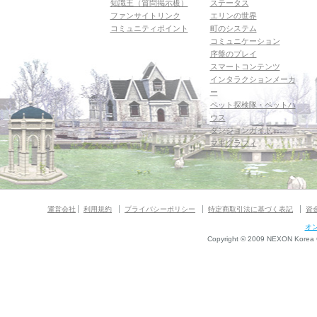
知識王（質問掲示板）
ステータス
ファンサイトリンク
エリンの世界
コミュニティポイント
町のシステム
コミュニケーション
序盤のプレイ
スマートコンテンツ
インタラクションメーカ
ー
ペット探検隊・ペットハ
ウス
ダンジョンガイド
マギグラフィ
運営会社
利用規約
プライバシーポリシー
特定商取引法に基づく表記
資
オ
Copyright © 2009 NEXON Korea Co