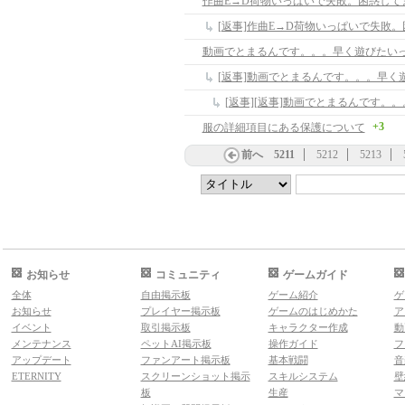
作曲E→D荷物いっぱいで失敗。困惑して
[返事]作曲E→D荷物いっぱいで失敗
動画でとまるんです。。。早く遊びたい
[返事]動画でとまるんです。。。早く
+3
服の詳細項目にある保護について
前へ
5211
5212
5213
お知らせ
コミュニティ
ゲームガイド
全体
自由掲示板
ゲーム紹介
ゲ
お知らせ
プレイヤー掲示板
ゲームのはじめかた
ア
イベント
取引掲示板
キャラクター作成
動
メンテナンス
ペットAI掲示板
操作ガイド
フ
アップデート
ファンアート掲示板
基本戦闘
音
ETERNITY
スクリーンショット掲示
スキルシステム
壁
板
生産
マ