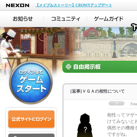
NEXON
【メイプルストーリー】CROWNアップデート
[返事]ＶＧＡの相性について
Fenr
相性ってマザ
けてみないと
偶然その機種
ですがね。