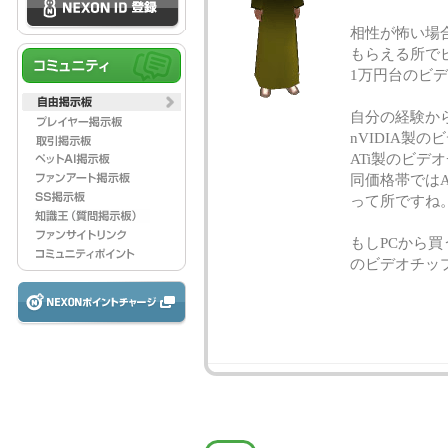
相性が怖い場
もらえる所で
1万円台のビ
自分の経験か
nVIDIA製
ATi製のビ
同価格帯ではA
って所ですね
もしPCから買
のビデオチッ