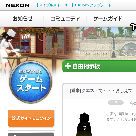
NEXON
【メイプルストーリー】CROWNアップデート
[返事]クエストで・・・おしえて
璃
小麦を10個持っ
ます。たしか1分1