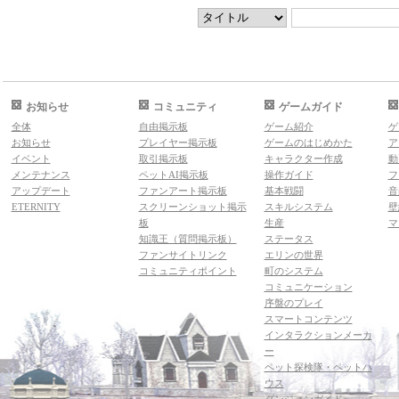
お知らせ
コミュニティ
ゲームガイド
全体
自由掲示板
ゲーム紹介
ゲ
お知らせ
プレイヤー掲示板
ゲームのはじめかた
ア
イベント
取引掲示板
キャラクター作成
動
メンテナンス
ペットAI掲示板
操作ガイド
フ
アップデート
ファンアート掲示板
基本戦闘
音
ETERNITY
スクリーンショット掲示
スキルシステム
壁
板
生産
マ
知識王（質問掲示板）
ステータス
ファンサイトリンク
エリンの世界
コミュニティポイント
町のシステム
コミュニケーション
序盤のプレイ
スマートコンテンツ
インタラクションメーカ
ー
ペット探検隊・ペットハ
ウス