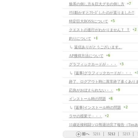
+7
狼系の倒し方＆巨大グモの倒し方
ﾏｳｽ動かすとﾌﾘｰｽﾞしたのが直りました!!
+5
特定巨大BOSSについて
+2
クエストの進行がわかりませんＴ_Ｔ
+1
釣りについて
返信ありがとうございます。
+6
AP獲得方法について
+3
グラフィックカードが・・・
+
[返事]グラフィックカードが・・・
終了、ログアウト時に異常終了多くあり
+9
応急がおぼえられない・・
+8
インストール時の問題
+2
[返事]インストール時の問題
+2
ラサの授業で・・・
11歳近接戦闘ソロ熊退治完了報告（Tips
前へ
5211
5212
5213