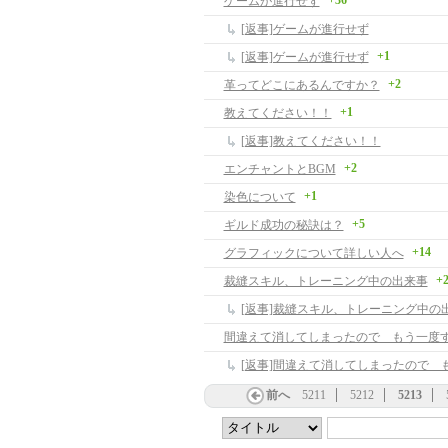
+36
ゲームが進行せず
[返事]ゲームが進行せず
+1
[返事]ゲームが進行せず
+2
革ってどこにあるんですか？
+1
教えてください！！
[返事]教えてください！！
+2
エンチャントとBGM
+1
染色について
+5
ギルド成功の秘訣は？
+14
グラフィックについて詳しい人へ
+
裁縫スキル、トレーニング中の出来事
[返事]裁縫スキル、トレーニング中の
間違えて消してしまったので もう一度す
前へ
5211
5212
5213