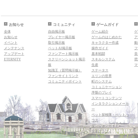
お知らせ
コミュニティ
ゲームガイド
全体
自由掲示板
ゲーム紹介
ゲ
お知らせ
プレイヤー掲示板
ゲームのはじめかた
ア
イベント
取引掲示板
キャラクター作成
動
メンテナンス
ペットAI掲示板
操作ガイド
フ
アップデート
ファンアート掲示板
基本戦闘
音
ETERNITY
スクリーンショット掲示
スキルシステム
壁
板
生産
マ
知識王（質問掲示板）
ステータス
ファンサイトリンク
エリンの世界
コミュニティポイント
町のシステム
コミュニケーション
序盤のプレイ
スマートコンテンツ
インタラクションメーカ
ー
ペット探検隊・ペットハ
ウス
ダンジョンガイド
マギグラフィ