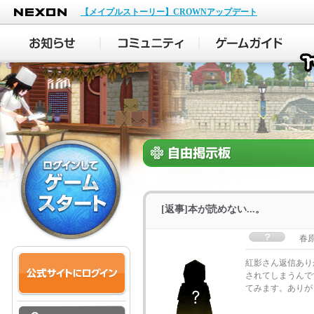
NEXON
【メイプルストーリー】CROWNアップデート
[返事]本が読めない...。
春
紅影さん返信あり
されてしまうんで
てみます。ありが