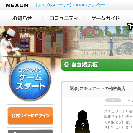
NEXON
【メイプルストーリー】CROWNアップデート
[返事]スチュアートの秘密商店
セ
スチュワートと友
情報サイトに載っ
でも数個プレゼン
見せてはくれませ