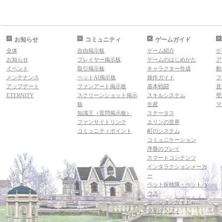
お知らせ
コミュニティ
ゲームガイド
全体
自由掲示板
ゲーム紹介
ゲ
お知らせ
プレイヤー掲示板
ゲームのはじめかた
ア
イベント
取引掲示板
キャラクター作成
動
メンテナンス
ペットAI掲示板
操作ガイド
フ
アップデート
ファンアート掲示板
基本戦闘
音
ETERNITY
スクリーンショット掲示
スキルシステム
壁
板
生産
マ
知識王（質問掲示板）
ステータス
ファンサイトリンク
エリンの世界
コミュニティポイント
町のシステム
コミュニケーション
序盤のプレイ
スマートコンテンツ
インタラクションメーカ
ー
ペット探検隊・ペットハ
ウス
ダンジョンガイド
マギグラフィ