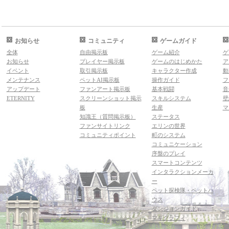
お知らせ
コミュニティ
ゲームガイド
全体
自由掲示板
ゲーム紹介
ゲ
お知らせ
プレイヤー掲示板
ゲームのはじめかた
ア
イベント
取引掲示板
キャラクター作成
動
メンテナンス
ペットAI掲示板
操作ガイド
フ
アップデート
ファンアート掲示板
基本戦闘
音
ETERNITY
スクリーンショット掲示
スキルシステム
壁
板
生産
マ
知識王（質問掲示板）
ステータス
ファンサイトリンク
エリンの世界
コミュニティポイント
町のシステム
コミュニケーション
序盤のプレイ
スマートコンテンツ
インタラクションメーカ
ー
ペット探検隊・ペットハ
ウス
ダンジョンガイド
マギグラフィ