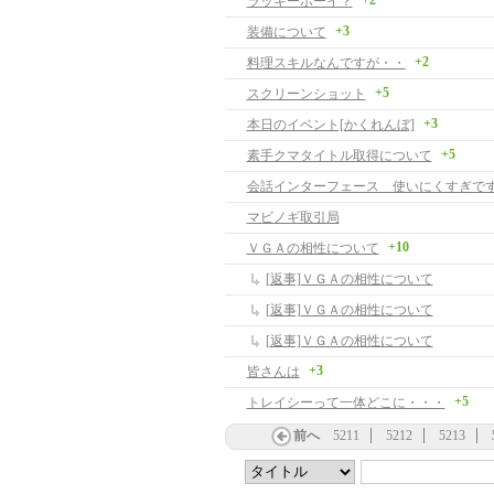
+2
ラッキーボーイ？
+3
装備について
+2
料理スキルなんですが・・
+5
スクリーンショット
+3
本日のイベント[かくれんぼ]
+5
素手クマタイトル取得について
会話インターフェース 使いにくすぎです -
マビノギ取引局
+10
ＶＧＡの相性について
[返事]ＶＧＡの相性について
[返事]ＶＧＡの相性について
[返事]ＶＧＡの相性について
+3
皆さんは
+5
トレイシーって一体どこに・・・
前へ
5211
5212
5213