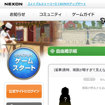
NEXON
【メイプルストーリー】CROWNアップデート
[返事]夜時、画面が暗すぎて見え
MA
画面の明るさをあ