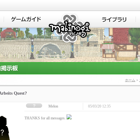
マビノギ
ホーム
>
rbeits Quest?
Melon
05/03/20 12:35
THANKS for all messages.