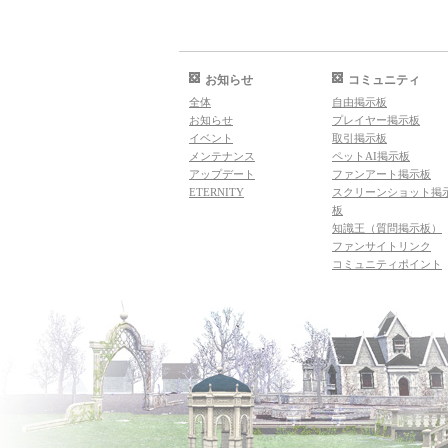
お知らせ
コミュニティ
全体
自由掲示板
お知らせ
プレイヤー掲示板
イベント
取引掲示板
メンテナンス
ペットAI掲示板
アップデート
ファンアート掲示板
ETERNITY
スクリーンショット掲
板
知識王（質問掲示板）
ファンサイトリンク
コミュニティポイント