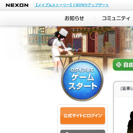
NEXON
【メイプルストーリー】CROWNアップデート
[返事]A