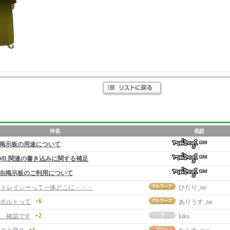
掲示板の用途について
ML関連の書き込みに関する補足
由掲示板のご利用について
事]トレイシーって一体どこに・・・
ひだり_tar
+6
ボルトって
ありうす_tar
+2
、確認です
kiku