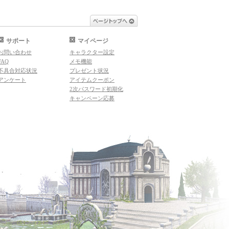
ページトップへ
サポート
マイページ
お問い合わせ
キャラクター設定
FAQ
メモ機能
不具合対応状況
プレゼント状況
アンケート
アイテムクーポン
2次パスワード初期化
キャンペーン応募