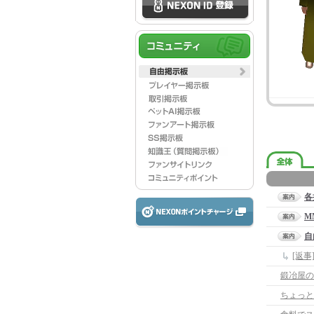
各
M
自
[返
鍛冶屋の
ちょっと