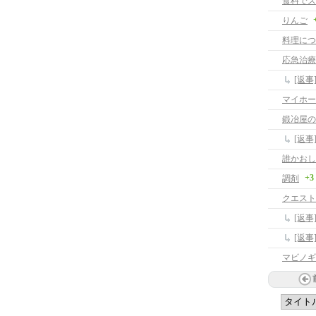
食料でス
りんご
料理につ
応急治療
[返
マイホー
鍛冶屋の
[返
誰かおし
+3
調剤
クエスト
[返
[返
マビノギ