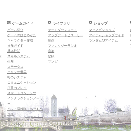
ゲームガイド
ライブラリ
ショップ
ゲーム紹介
ゲームダウンロード
マビノギショップ
ゲームのはじめかた
アップデートヒストリー
アイテムショップガイド
キャラクター作成
動画
ランダム型アイテム
操作ガイド
ファンタジーラジオ
基本戦闘
音楽
示
スキルシステム
壁紙
生産
マンガ
ステータス
エリンの世界
町のシステム
コミュニケーション
序盤のプレイ
スマートコンテンツ
インタラクションメーカ
ー
ペット探検隊・ペットハ
ウス
ダンジョンガイド
マギグラフィ