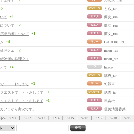
+1
テ上昇？
わん太_mar
+5
とら_tar
+4
いて
蘭女_rua
+2
について
蘭女_rua
+1
事]応急治療について
蘭女_rua
+4
ム
GADORIERU
+2
修理クエ
maou_rua
事]鍛冶屋の修理クエ
maou_rua
+4
えて
hiroro
璃杏_tar
+3
で・・・おしえて
幻戦車
+1
事]クエストで・・・おしえて
璃杏_tar
+1
事]クエストで・・・おしえて
風雷松
カフェから実況です。
優美清夏香菜
前へ
5211
5212
5213
5214
5215
5216
5217
5218
5219