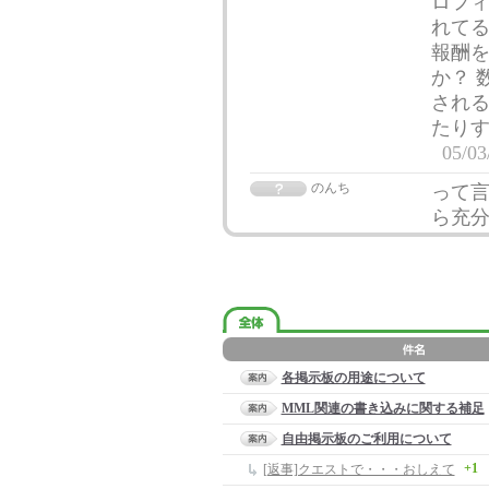
ロフ
れてる
報酬
か？ 
される
たり
05/03
のんち
って
ら充
各掲示板の用途について
MML関連の書き込みに関する補足
自由掲示板のご利用について
+1
[返事]クエストで・・・おしえて