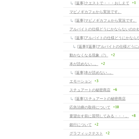
+1
[返事]クエストで・・・おしえて
マビノギカフェから実況です。
[返事]マビノギカフェから実況です。
アルバイトの仕様どうにかならないのか
+2
動かなくなる現象（?）
+2
本が読めない...。
[返事]本が読めない...。
+3
エモーション
+6
スチュアートの秘密商店
[返事]スチュアートの秘密商店
+10
応急治療の取得について
+8
要望出す前に質問してみる・・・。
+2
銀行について
+2
グラフィックテスト