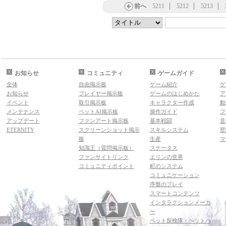
前へ
5211
5212
5213
お知らせ
コミュニティ
ゲームガイド
全体
自由掲示板
ゲーム紹介
ゲ
お知らせ
プレイヤー掲示板
ゲームのはじめかた
ア
イベント
取引掲示板
キャラクター作成
動
メンテナンス
ペットAI掲示板
操作ガイド
フ
アップデート
ファンアート掲示板
基本戦闘
音
ETERNITY
スクリーンショット掲示
スキルシステム
壁
板
生産
マ
知識王（質問掲示板）
ステータス
ファンサイトリンク
エリンの世界
コミュニティポイント
町のシステム
コミュニケーション
序盤のプレイ
スマートコンテンツ
インタラクションメーカ
ー
ペット探検隊・ペットハ