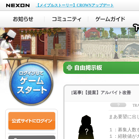
NEXON
【メイプルストーリー】CROWNアップデート
[返事]【提案】アルバイト改善
TR
まあ要望に出
１：募集人数
１：経験値が