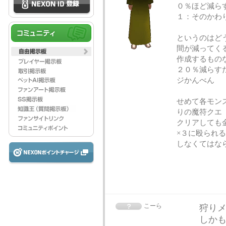
０％ほど減ら
１：そのかわ
というのはど
間が減ってく
作成するもの
２０％減らす
ジかんべん
せめて各モン
りの魔符クエ
クリアしても
×３に殴られ
しなくてはなら
こーら
狩り
しかも