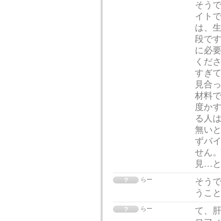
そう
イトで
は、
段で
に必
くださ
すぎ
見合
材料で
度か
る人
無いと
ずバ
せん。
見…
らー
そう
うこ
らー
て、肝