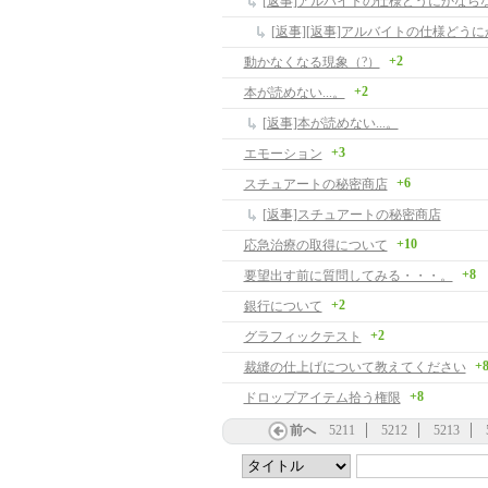
+2
動かなくなる現象（?）
+2
本が読めない...。
[返事]本が読めない...。
+3
エモーション
+6
スチュアートの秘密商店
[返事]スチュアートの秘密商店
+10
応急治療の取得について
+8
要望出す前に質問してみる・・・。
+2
銀行について
+2
グラフィックテスト
+
裁縫の仕上げについて教えてください
+8
ドロップアイテム拾う権限
前へ
5211
5212
5213