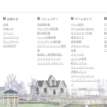
お知らせ
コミュニティ
ゲームガイド
全体
自由掲示板
ゲーム紹介
ゲ
お知らせ
プレイヤー掲示板
ゲームのはじめかた
ア
イベント
取引掲示板
キャラクター作成
動
メンテナンス
ペットAI掲示板
操作ガイド
フ
アップデート
ファンアート掲示板
基本戦闘
音
ETERNITY
スクリーンショット掲示
スキルシステム
壁
板
生産
マ
知識王（質問掲示板）
ステータス
ファンサイトリンク
エリンの世界
コミュニティポイント
町のシステム
コミュニケーション
序盤のプレイ
スマートコンテンツ
インタラクションメーカ
ー
ペット探検隊・ペットハ
ウス
ダンジョンガイド
マギグラフィ