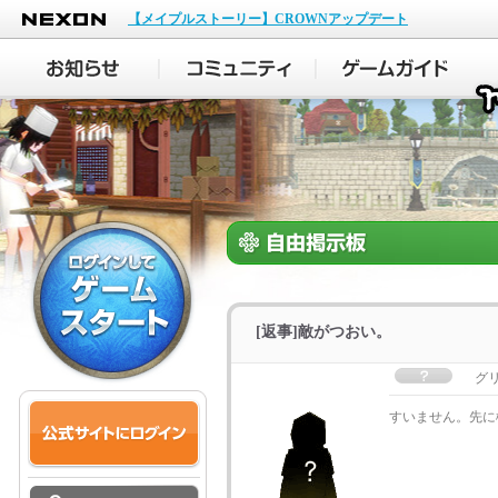
NEXON
【メイプルストーリー】CROWNアップデート
[返事]敵がつおい。
グ
すいません。先に