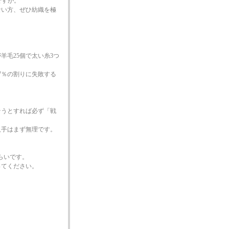
ですが。
ない方、ぜひ紡織を極
羊毛25個で太い糸3つ
7％の割りに失敗する
そうとすれば必ず「戦
入手はまず無理です。
らいです。
ってください。