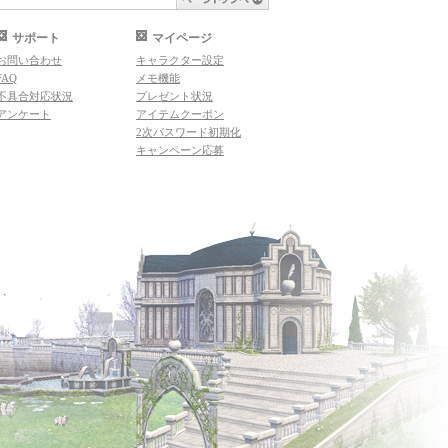
サポート
マイページ
お問い合わせ
キャラクター設定
FAQ
メモ機能
不具合対応状況
プレゼント状況
アンケート
アイテムクーポン
2次パスワード初期化
キャンペーン応募