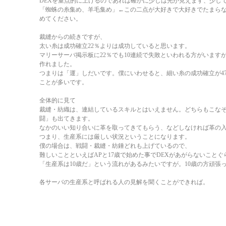
DEXを重点的に上げるのであれば確かに少しは光が見えます、少し
「蜘蛛の糸集め、羊毛集め」←この二点が大好きで大好きでたまら
めてください。
裁縫からの続きですが、
太い糸は成功確立22％よりは成功していると思います。
マリーサーバ掲示板に22％でも10連続で失敗といわれる方がいますが
作れました。
つまりは「運」しだいです。僕にいわせると、細い糸の成功確立が4
ことが多いです。
全体的に見て
裁縫・紡織は、連結しているスキルとはいえません。どちらもこな
闘」も出てきます。
なかのいい知り合いに革を取ってきてもらう、などしなければ革の
つまり、生産系には厳しい状況ということになります。
僕の場合は、戦闘・裁縫・紡錘どれも上げているので、
難しいことといえばAPと17歳で始めた事でDEXがあがらないことぐ
「生産系は10歳だ」という流れがあるみたいですが。10歳の方頑張
各サーバの生産系と呼ばれる人の見解を聞くことができれば。