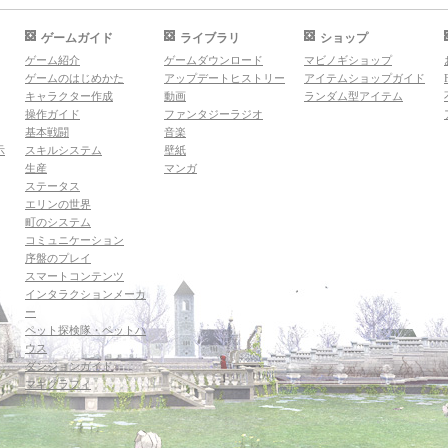
ゲームガイド
ライブラリ
ショップ
ゲーム紹介
ゲームダウンロード
マビノギショップ
ゲームのはじめかた
アップデートヒストリー
アイテムショップガイド
キャラクター作成
動画
ランダム型アイテム
操作ガイド
ファンタジーラジオ
基本戦闘
音楽
示
スキルシステム
壁紙
生産
マンガ
ステータス
エリンの世界
町のシステム
コミュニケーション
序盤のプレイ
スマートコンテンツ
インタラクションメーカ
ー
ペット探検隊・ペットハ
ウス
ダンジョンガイド
マギグラフィ