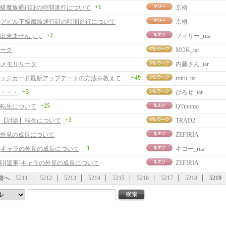
+1
級魔族通行証の時間進行について
京梧
事]アビル下級魔族通行証の時間進行について
京梧
+2
出来ません；；
フィリー_rua
ーク
MOK_tar
事]メモリリーク
内藤さん_tar
+49
グラフィックカード最新アップデートの方法を教えてください
roiru_tar
+3
・・・
ひろせ_tar
+25
転生について
QTmomo
+2
事]【討論】転生について
TRAD2
外見の成長について
ZEFIRIA
+1
事]キャラの外見の成長について
キコー_rua
事][返事]キャラの外見の成長について
ZEFIRIA
前へ
5211
5212
5213
5214
5215
5216
5217
5218
5219