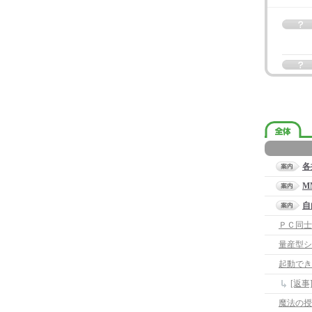
各
M
自
ＰＣ同士
量産型シ
起動でき
[返事
魔法の授