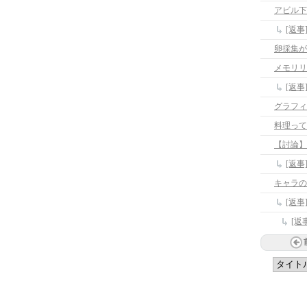
アビル下
[返
卵採集が
メモリリ
[返
料理って
【討論】
[返
キャラの
[返
[返