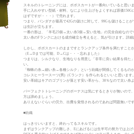
スキルのトレーニングには、ポポスカートが一番向いていると思い
手に入れやすい型紙・材料、なにより仕上げをよくすれば原価150Gに
はずですが・・・）で売れます。
つまり、バンダナが最高で42Gの儲けに対して、99Gも儲けること
は生計が立ちます。
一番の形は、「羊毛25個→太い糸5個→安い生地」の完全自給なので
太い糸のFランクにおける成功確立を考えると、気が引けます。詳
しかし、ポポスカートのままですとランクアップ条件を満たすこと
（E→Dまでは可能、D→Cは・・・忘れました）
つまりは、シルクなり、生地なりを用意し「非常に良い結果を得た
い。
「蜘蛛の糸→細い糸→各種シルク」という紡織が関係してくるもの
コレスヒーラースーツ(男)（Cランク）を作られるといいと思います
安い革紐はキアのゴブリンが落とす安い革から、38％なので太い糸
パーフェクトトレーニングのボーナスは気にするときりが無いので
方は諦めましょう。
ありえないぐらいの労力、出費を覚悟されるのであれば問題無いで
■紡織
はっきりいいますと、終わってるスキルです。
まずはランクアップの難しさ、Eにあげるには生半可の努力では上げ