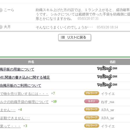
こーら
紡織スキル上げた方の話では、１ランク上がると、成功確率
うです。 シルクについては裁縫側で作った手袋を紡織側に
形とかになりますかね。
05/03/20 07:31
火月
そんなにうまくいくのでしょうか･･･
05/03/20 18:14
掲示板の用途について
ML関連の書き込みに関する補足
由掲示板のご利用について
+7
で物を売り買いするには・・・
イライエ
+10
ルクの紡織手袋の修理について
ねす_rua
+4
ません･･･
ADA_tar
]起動できません･･･
ADA_tar
+3
業って・・・
イライエ