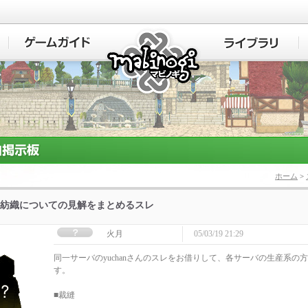
マビノギ
ホーム
>
紡織についての見解をまとめるスレ
火月
05/03/19 21:29
同一サーバのyuchanさんのスレをお借りして、各サーバの生産系の
す。
■裁縫