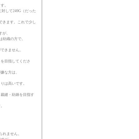
ます。
対して249G（だった
ができます。これで少し
すが、
細は紡織の方で。
ができません。
」を目指してくださ
が嫌な方は、
。
よりは高いです。
、裁縫・紡錘を目指す
す。
られません。