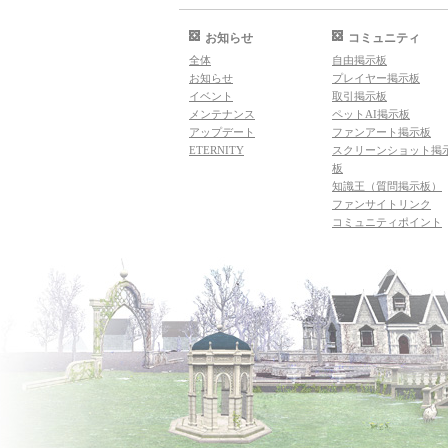
お知らせ
コミュニティ
全体
自由掲示板
お知らせ
プレイヤー掲示板
イベント
取引掲示板
メンテナンス
ペットAI掲示板
アップデート
ファンアート掲示板
ETERNITY
スクリーンショット掲
板
知識王（質問掲示板）
ファンサイトリンク
コミュニティポイント