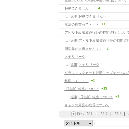
量産型シルクの紡織手袋の修理について
+4
起動できません･･･
[返事]起動できません･･･
+3
魔法の授業って・・・
アビル下級魔族通行証の時間進行につい
[返事]アビル下級魔族通行証の時間進
+2
卵採集が出来ません；；
メモリリーク
[返事]メモリリーク
+3
料理って・・・
+25
【討論】転生について
+2
[返事]【討論】転生について
キャラの外見の成長について
前へ
5211
5212
5213