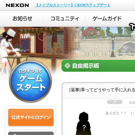
NEXON
【メイプルストーリー】CROWNアップデート
[返事]革ってどうやって手に入れ
カ
ありがと＾＾ い