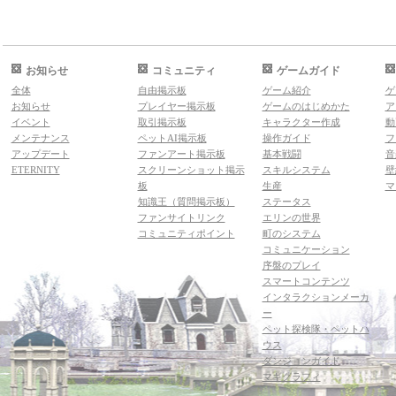
お知らせ
コミュニティ
ゲームガイド
全体
自由掲示板
ゲーム紹介
ゲ
お知らせ
プレイヤー掲示板
ゲームのはじめかた
ア
イベント
取引掲示板
キャラクター作成
動
メンテナンス
ペットAI掲示板
操作ガイド
フ
アップデート
ファンアート掲示板
基本戦闘
音
ETERNITY
スクリーンショット掲示
スキルシステム
壁
板
生産
マ
知識王（質問掲示板）
ステータス
ファンサイトリンク
エリンの世界
コミュニティポイント
町のシステム
コミュニケーション
序盤のプレイ
スマートコンテンツ
インタラクションメーカ
ー
ペット探検隊・ペットハ
ウス
ダンジョンガイド
マギグラフィ