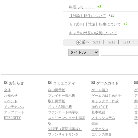
+3
料理って・・・
+25
【討論】転生について
+2
[返事]【討論】転生について
キャラの外見の成長について
前へ
5211
5212
5213
お知らせ
コミュニティ
ゲームガイド
全体
自由掲示板
ゲーム紹介
ゲ
お知らせ
プレイヤー掲示板
ゲームのはじめかた
ア
イベント
取引掲示板
キャラクター作成
動
メンテナンス
ペットAI掲示板
操作ガイド
フ
アップデート
ファンアート掲示板
基本戦闘
音
ETERNITY
スクリーンショット掲示
スキルシステム
壁
板
生産
マ
知識王（質問掲示板）
ステータス
ファンサイトリンク
エリンの世界