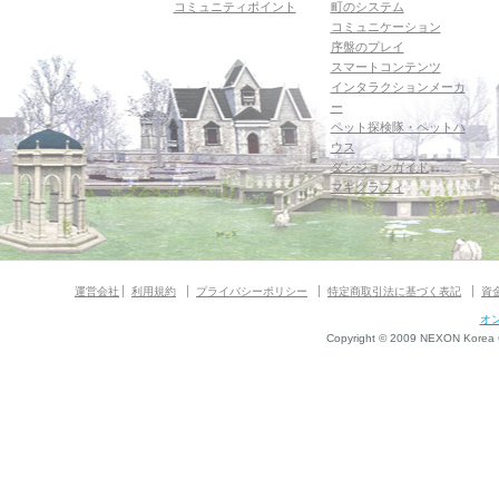
コミュニティポイント
町のシステム
コミュニケーション
序盤のプレイ
スマートコンテンツ
インタラクションメーカ
ー
ペット探検隊・ペットハ
ウス
ダンジョンガイド
マギグラフィ
運営会社
利用規約
プライバシーポリシー
特定商取引法に基づく表記
資
オ
Copyright © 2009 NEXON Korea Co