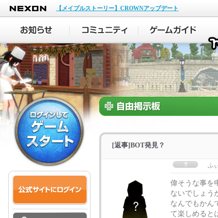
NEXON
【メイプルストーリー】CROWNアップデート
[返事]BOT発見？
ふ
偉そうな事を
ないでしょう
なんでもかん
て楽しめると