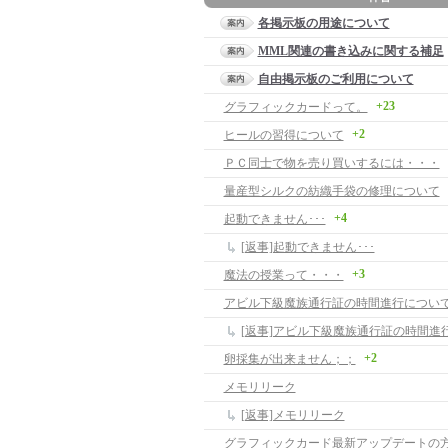
各掲示板の用途について
MML関連の書き込みに関する補足
自由掲示板のご利用について
+23
グラフィックカードって。
+2
ヒールの習得について
ＰＣ同士で物を売り買いするには・・・
量産型シルクの紡織手袋の修理について
+4
起動できません･･･
[返事]起動できません･･･
+3
魔法の授業って・・・
アビル下級魔族通行証の時間進行につい
[返事]アビル下級魔族通行証の時間進
+2
卵採集が出来ません；；
メモリリーク
[返事]メモリリーク