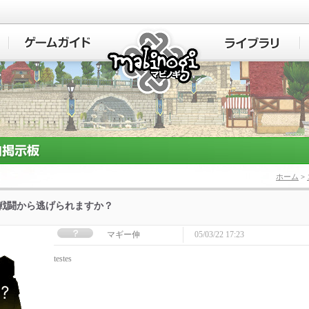
マビノギ
ホーム
>
]戦闘から逃げられますか？
マギー伸
05/03/22 17:23
testes