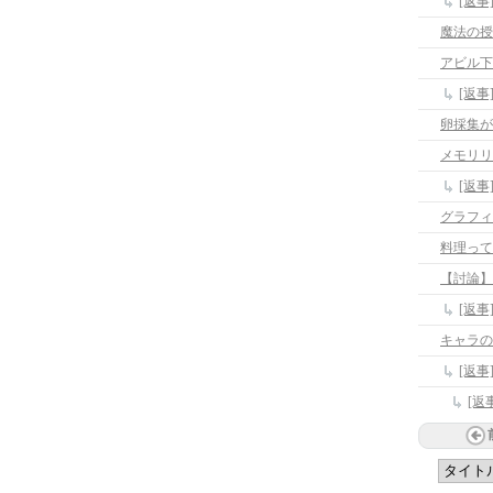
[返事
魔法の授
アビル下
[返
卵採集が
メモリリ
[返
料理って
【討論】
[返
キャラの
[返
[返