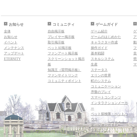
お知らせ
コミュニティ
ゲームガイド
全体
自由掲示板
ゲーム紹介
ゲ
お知らせ
プレイヤー掲示板
ゲームのはじめかた
ア
イベント
取引掲示板
キャラクター作成
動
メンテナンス
ペットAI掲示板
操作ガイド
フ
アップデート
ファンアート掲示板
基本戦闘
音
ETERNITY
スクリーンショット掲示
スキルシステム
壁
板
生産
マ
知識王（質問掲示板）
ステータス
ファンサイトリンク
エリンの世界
コミュニティポイント
町のシステム
コミュニケーション
序盤のプレイ
スマートコンテンツ
インタラクションメーカ
ー
ペット探検隊・ペットハ
ウス
ダンジョンガイド
マギグラフィ