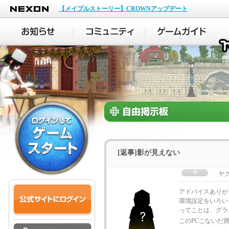
NEXON
【メイプルストーリー】CROWNアップデート
[返事]影が見えない
ヤ
アドバイスありが
環境設定をいろい
ってことは、グラ
このPCこないだ