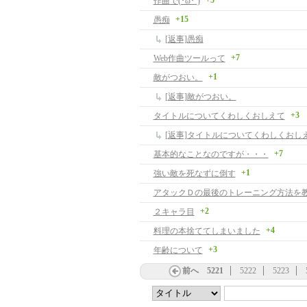
+5
作曲で(･ω･`)
+15
愚痴
[返事]愚痴
+7
Web作曲ツールって
+1
敵がつおい。
[返事]敵がつおい。
+3
タイトルについてくわしくおしえて
[返事]タイトルについてくわしくおし
+7
基本的なことなのですが・・・
+1
強い敵を死なずに倒す
アタックＤの最後のトレーニング方法を
+2
２キャラ目
+4
料理の本捨ててしまいました
+3
年齢について
前へ
5221
5222
5223