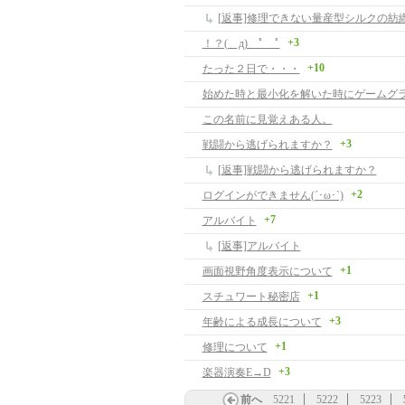
[返事]修理できない量産型シルクの紡
+3
！？( д) ﾟ ﾟ
+10
たった２日で・・・
この名前に見覚えある人。
+3
戦闘から逃げられますか？
[返事]戦闘から逃げられますか？
+2
ログインができません(´･ω･`)
+7
アルバイト
[返事]アルバイト
+1
画面視野角度表示について
+1
スチュワート秘密店
+3
年齢による成長について
+1
修理について
+3
楽器演奏E→D
前へ
5221
5222
5223