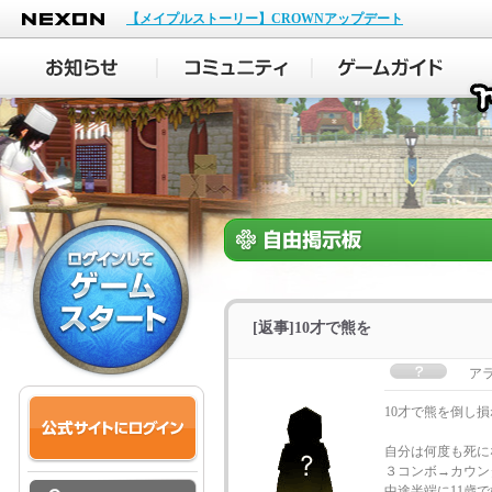
NEXON
【メイプルストーリー】CROWNアップデート
[返事]10才で熊を
ア
10才で熊を倒し
自分は何度も死に
３コンボ→カウン
中途半端に11歳