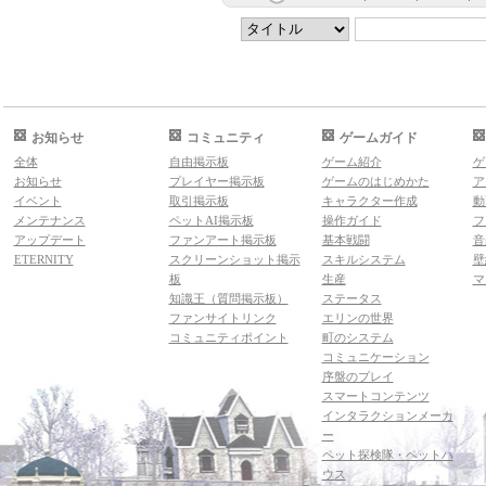
お知らせ
コミュニティ
ゲームガイド
全体
自由掲示板
ゲーム紹介
ゲ
お知らせ
プレイヤー掲示板
ゲームのはじめかた
ア
イベント
取引掲示板
キャラクター作成
動
メンテナンス
ペットAI掲示板
操作ガイド
フ
アップデート
ファンアート掲示板
基本戦闘
音
ETERNITY
スクリーンショット掲示
スキルシステム
壁
板
生産
マ
知識王（質問掲示板）
ステータス
ファンサイトリンク
エリンの世界
コミュニティポイント
町のシステム
コミュニケーション
序盤のプレイ
スマートコンテンツ
インタラクションメーカ
ー
ペット探検隊・ペットハ
ウス