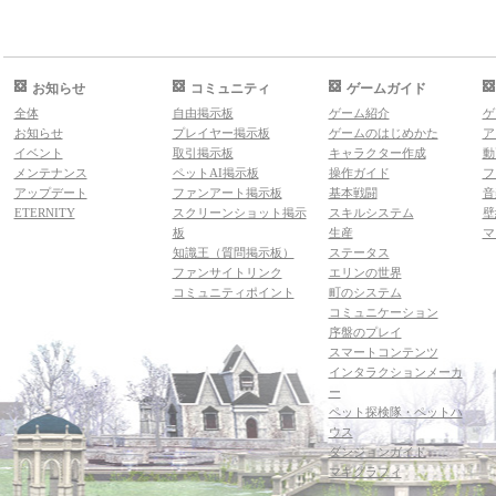
お知らせ
コミュニティ
ゲームガイド
全体
自由掲示板
ゲーム紹介
ゲ
お知らせ
プレイヤー掲示板
ゲームのはじめかた
ア
イベント
取引掲示板
キャラクター作成
動
メンテナンス
ペットAI掲示板
操作ガイド
フ
アップデート
ファンアート掲示板
基本戦闘
音
ETERNITY
スクリーンショット掲示
スキルシステム
壁
板
生産
マ
知識王（質問掲示板）
ステータス
ファンサイトリンク
エリンの世界
コミュニティポイント
町のシステム
コミュニケーション
序盤のプレイ
スマートコンテンツ
インタラクションメーカ
ー
ペット探検隊・ペットハ
ウス
ダンジョンガイド
マギグラフィ