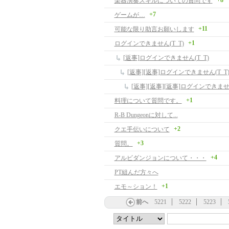
+8
楽器演奏スキルについての質問です
+7
ゲームが…
+11
可能な限り助言お願いします
+1
ログインできません(T_T)
[返事]ログインできません(T_T)
[返事][返事]ログインできません(T_T
[返事][返事][返事]ログインできません
+1
料理について質問です。
R-B Dungeonに対して...
+2
クエ手伝いについて
+3
質問。
+4
アルビダンジョンについて・・・
PT組んだ方々へ
+1
エモ～ション！
前へ
5221
5222
5223