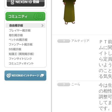
アルティリア
ＰＴ
ムに
イトし
ら定
いよう
のこ
る気
こーら
今は
の相
調整可
してま
です。