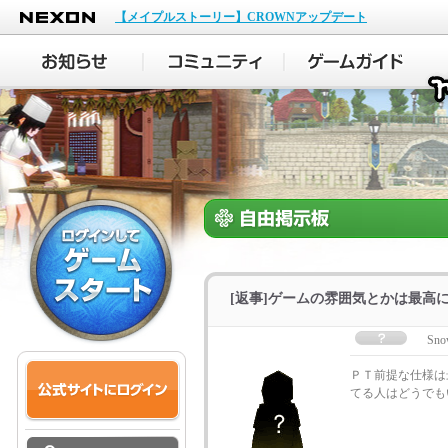
NEXON
【メイプルストーリー】CROWNアップデート
[返事]ゲームの雰囲気とかは最高
Sno
ＰＴ前提な仕様は
てる人はどうでも