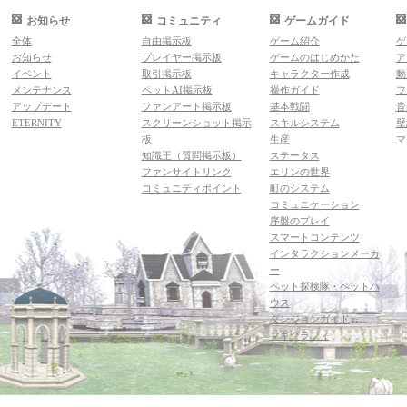
お知らせ
コミュニティ
ゲームガイド
全体
自由掲示板
ゲーム紹介
ゲ
お知らせ
プレイヤー掲示板
ゲームのはじめかた
ア
イベント
取引掲示板
キャラクター作成
動
メンテナンス
ペットAI掲示板
操作ガイド
フ
アップデート
ファンアート掲示板
基本戦闘
音
ETERNITY
スクリーンショット掲示
スキルシステム
壁
板
生産
マ
知識王（質問掲示板）
ステータス
ファンサイトリンク
エリンの世界
コミュニティポイント
町のシステム
コミュニケーション
序盤のプレイ
スマートコンテンツ
インタラクションメーカ
ー
ペット探検隊・ペットハ
ウス
ダンジョンガイド
マギグラフィ