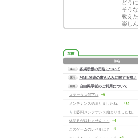
どうに
そう
教え
楽し
各掲示板の用途について
MML関連の書き込みに関する補足
自由掲示板のご利用について
+6
ステータス低下↓↓
+12
メンテナンス始まりましたね。
[返事]メンテナンス始まりましたね。
+4
休憩Ｅが取れません・・
+5
このゲームのレベルは？
+6