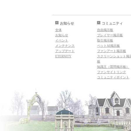
お知らせ
コミュニティ
全体
自由掲示板
お知らせ
プレイヤー掲示板
イベント
取引掲示板
メンテナンス
ペットAI掲示板
アップデート
ファンアート掲示板
ETERNITY
スクリーンショット掲
板
知識王（質問掲示板）
ファンサイトリンク
コミュニティポイント