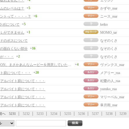
+4
取れません・・
エリシア
+5
ムのレベルは？
かずや_mar
+6
ントって・・・・？
ニース_mar
+5
のグラボについて
keiko
+1
Ｌができません
MOMO_tar
ドのボスについて
なぞのくさ
+16
の面白くない部分
なぞのくさ
+2
が・・・
なぞのくさ
+4
ふｗNEXON、まさかあんなムービーを用意していたとは・・・
ヴァンクス_mar
+20
ト廚について・・・
メアリー_rua
事]アルバイト廚について・・・
杞憂の人_rua
事]アルバイト廚について・・・
yumiko_rua
事]アルバイト廚について・・・
マリーベル_mar
事]アルバイト廚について・・・
皐月雨_mar
前へ
5231
5232
5233
5234
5235
5236
5237
5238
5239