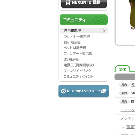
各
M
自
ステータ
メンテナ
[返