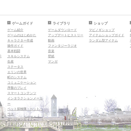
ゲームガイド
ライブラリ
ショップ
ゲーム紹介
ゲームダウンロード
マビノギショップ
ゲームのはじめかた
アップデートヒストリー
アイテムショップガイド
キャラクター作成
動画
ランダム型アイテム
操作ガイド
ファンタジーラジオ
基本戦闘
音楽
示
スキルシステム
壁紙
生産
マンガ
ステータス
エリンの世界
町のシステム
コミュニケーション
序盤のプレイ
スマートコンテンツ
インタラクションメーカ
ー
ペット探検隊・ペットハ
ウス
ダンジョンガイド
マギグラフィ