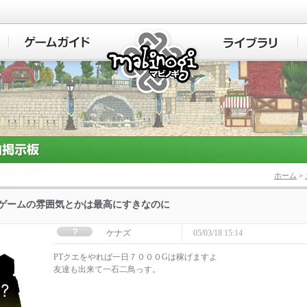
マビノギ
ホーム
>
]ゲームの雰囲気とかは最高にすきなのに
ケナズ
05/03/18 15:14
PTクエをやれば一日７０００Gは稼げますよ
友達も出来て一石二鳥っす。