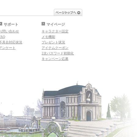
ページトップへ
サポート
マイページ
お問い合わせ
キャラクター設定
FAQ
メモ機能
不具合対応状況
プレゼント状況
アンケート
アイテムクーポン
2次パスワード初期化
キャンペーン応募