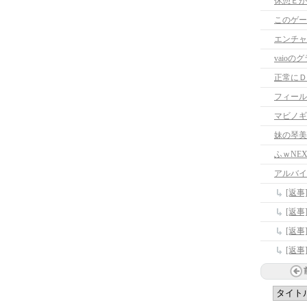
休憩Ｅが
このゲー
エンチャ
vaio
正常にＤ
フィール
マビノギ
妹の琴美
アルバイ
[返
[返
[返
[返