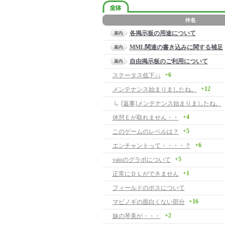
各掲示板の用途について
MML関連の書き込みに関する補足
自由掲示板のご利用について
+6
ステータス低下↓↓
+12
メンテナンス始まりましたね。
[返事]メンテナンス始まりましたね。
+4
休憩Ｅが取れません・・
+5
このゲームのレベルは？
+6
エンチャントって・・・・？
+5
vaioのグラボについて
+1
正常にＤＬができません
フィールドのボスについて
+16
マビノギの面白くない部分
+2
妹の琴美が・・・