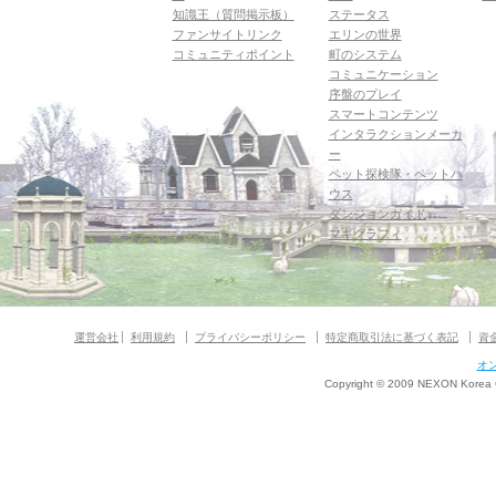
知識王（質問掲示板）
ステータス
ファンサイトリンク
エリンの世界
コミュニティポイント
町のシステム
コミュニケーション
序盤のプレイ
スマートコンテンツ
インタラクションメーカ
ー
ペット探検隊・ペットハ
ウス
ダンジョンガイド
マギグラフィ
運営会社
利用規約
プライバシーポリシー
特定商取引法に基づく表記
資
オ
Copyright © 2009 NEXON Korea Co