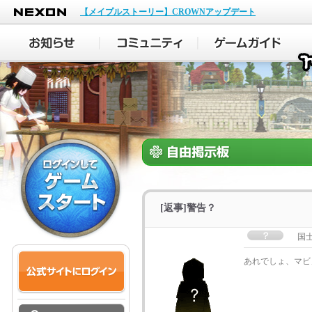
NEXON
【メイプルストーリー】CROWNアップデート
[返事]警告？
国
あれでしょ、マビ