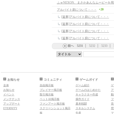
+20
アルバイト廚について・・・
[返事]アルバイト廚について・・・
[返事]アルバイト廚について・・・
[返事]アルバイト廚について・・・
[返事]アルバイト廚について・・・
前へ
5231
5232
5233
お知らせ
コミュニティ
ゲームガイド
全体
自由掲示板
ゲーム紹介
ゲ
お知らせ
プレイヤー掲示板
ゲームのはじめかた
ア
イベント
取引掲示板
キャラクター作成
動
メンテナンス
ペットAI掲示板
操作ガイド
フ
アップデート
ファンアート掲示板
基本戦闘
音
ETERNITY
スクリーンショット掲示
スキルシステム
壁
板
生産
マ