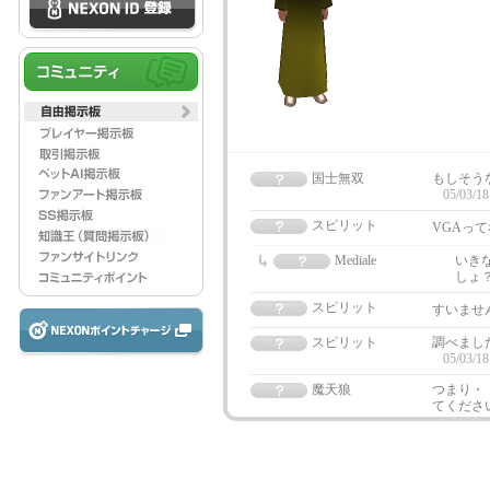
国士無双
もしそうな
05/03/18
スピリット
VGAっ
Mediale
いき
しょ
スピリット
すいませ
スピリット
調べまし
05/03/18
魔天狼
つまり・
てくださ