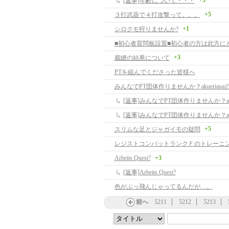
+3
[返事]年齢について・・・
+5
３打武器で４打攻撃って。。。
+1
シロクモ狩りませんか?
+3
裁縫の結果について
PTを組んでくださった皆様へ
みんなでPT団体作りませんか？akuerias
+5
スリムな足とジャガイモの疑問
レジストコンバットランクＦのトレーニ
Arbeits Quest?
+3
[返事]Arbeits Quest?
色がぶっ飛んじゃってるんだが…。
前へ
5211
5212
5213