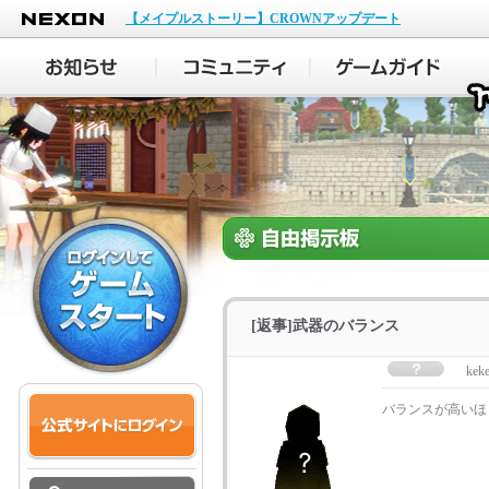
NEXON
【メイプルストーリー】CROWNアップデート
[返事]武器のバランス
kek
バランスが高いほ