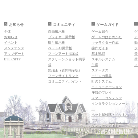
お知らせ
コミュニティ
ゲームガイド
全体
自由掲示板
ゲーム紹介
ゲ
お知らせ
プレイヤー掲示板
ゲームのはじめかた
ア
イベント
取引掲示板
キャラクター作成
動
メンテナンス
ペットAI掲示板
操作ガイド
フ
アップデート
ファンアート掲示板
基本戦闘
音
ETERNITY
スクリーンショット掲示
スキルシステム
壁
板
生産
マ
知識王（質問掲示板）
ステータス
ファンサイトリンク
エリンの世界
コミュニティポイント
町のシステム
コミュニケーション
序盤のプレイ
スマートコンテンツ
インタラクションメーカ
ー
ペット探検隊・ペットハ
ウス
ダンジョンガイド
マギグラフィ