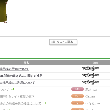
掲示板の用途について
ML関連の書き込みに関する補足
由掲示板のご利用について
+4
ついて
莉緒_rua
用時計&サイト更新の案内
Chroma
+1
ルクの紡織手袋の修理について
へちま_mar