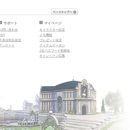
ページトップへ
サポート
マイページ
お問い合わせ
キャラクター設定
FAQ
メモ機能
不具合対応状況
プレゼント状況
アンケート
アイテムクーポン
2次パスワード初期化
キャンペーン応募