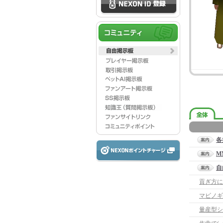
各
M
自
貢ぎ方に
マビノギ
量産型シ