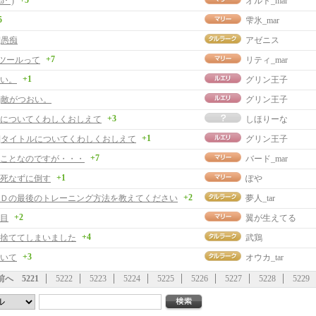
+5
･`)
オルト_mar
5
雫氷_mar
]愚痴
アゼニス
+7
曲ツールって
リティ_mar
+1
い。
グリン王子
事]敵がつおい。
グリン王子
+3
についてくわしくおしえて
しほりーな
+1
事]タイトルについてくわしくおしえて
グリン王子
+7
ことなのですが・・・
バード_mar
+1
死なずに倒す
ぽや
+2
Ｄの最後のトレーニング方法を教えてください
夢人_tar
+2
目
翼が生えてる
+4
捨ててしまいました
武鶏
+3
いて
オウカ_tar
前へ
5221
5222
5223
5224
5225
5226
5227
5228
5229