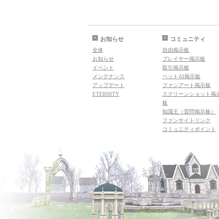
お知らせ
コミュニティ
全体
自由掲示板
お知らせ
プレイヤー掲示板
イベント
取引掲示板
メンテナンス
ペットAI掲示板
アップデート
ファンアート掲示板
ETERNITY
スクリーンショット掲
板
知識王（質問掲示板）
ファンサイトリンク
コミュニティポイント