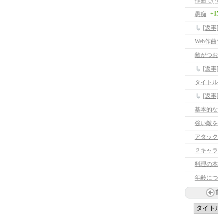
作曲で(･ω
+1
愚痴
[返事
Web作
敵がつお
[返
タイトル
[返
基本的な
強い敵を
アタック
２キャラ
料理の本
年齢につ