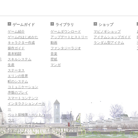
ゲームガイド
ライブラリ
ショップ
ゲーム紹介
ゲームダウンロード
マビノギショップ
ゲームのはじめかた
アップデートヒストリー
アイテムショップガイド
キャラクター作成
動画
ランダム型アイテム
操作ガイド
ファンタジーラジオ
基本戦闘
音楽
示
スキルシステム
壁紙
生産
マンガ
ステータス
エリンの世界
町のシステム
コミュニケーション
序盤のプレイ
スマートコンテンツ
インタラクションメーカ
ー
ペット探検隊・ペットハ
ウス
ダンジョンガイド
マギグラフィ