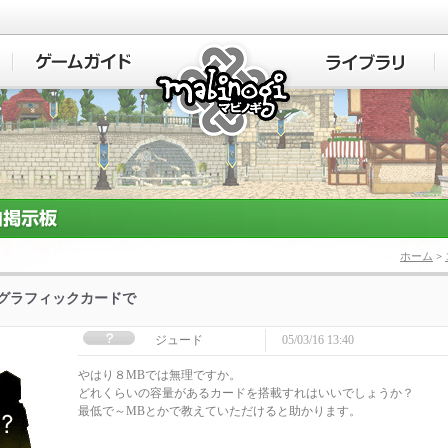
マビノギ
ホーム
>
]グラフィックカードで
ジュード
05/03/16 13:40
やはり８MBでは無理ですか。
どれくらいの容量があるカードを搭載すれはいいでしょうか？
最低で～MBとかで教えていただけると助かります。