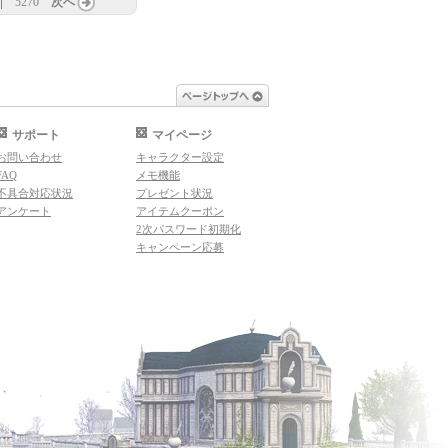
5270
次へ
ページトップへ
サポート
マイページ
お問い合わせ
キャラクター設定
FAQ
メモ機能
不具合対応状況
プレゼント状況
アンケート
アイテムクーポン
2次パスワード初期化
キャンペーン応募