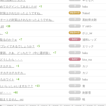
事]南の伐採のクエスト
幸せな人
+1
めてログインしてみましたが
baku
対策はされなかったようですね。
Naked
事]チートの対策はされなかったようですね。
黒飴滑太朗
+10
il||l
ｳﾞｧﾙｷﾘｰ
+2
。
がぶ_tar
+7
取るのか？ｗ
浦和レッズ
+5
でプレイできるでしょうか？
エリック
+7
要因。さあ、どっちだ？（中に選択肢）
baku
どうしたら・・・
kisa_rua
+1
チカチカ…
カジ
事]チカチカチカチカ…
カジ
+4
ろホワイト
baku
+13
kiさんいらっしゃいますか？？
青
+61
が・・・
刹那雪
始まりません。orz
暁