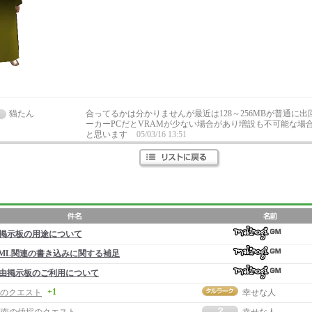
猫たん
合ってるかは分かりませんが最近は128～256MBが普通に出
ーカーPCだとVRAMが少ない場合があり増設も不可能な場
と思います
05/03/16 13:51
掲示板の用途について
ML関連の書き込みに関する補足
由掲示板のご利用について
+1
のクエスト
幸せな人