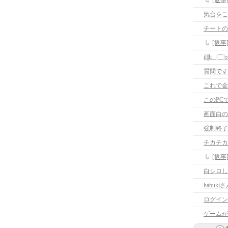
[返
気合をこ
チートの
[返
il||li _|￣|○ 
質問です
これで金
このPC
画面白の
強制終了
チカチカ
[返
白シロし
habu
ログイン
ゲームが