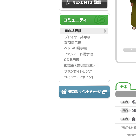
各
M
自
南の伐採