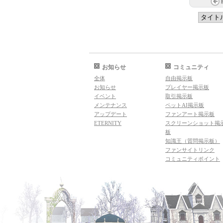
お知らせ
コミュニティ
全体
自由掲示板
お知らせ
プレイヤー掲示板
イベント
取引掲示板
メンテナンス
ペットAI掲示板
アップデート
ファンアート掲示板
ETERNITY
スクリーンショット掲
板
知識王（質問掲示板）
ファンサイトリンク
コミュニティポイント