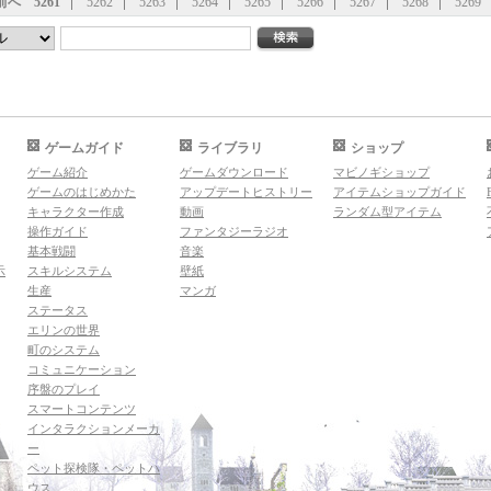
前へ
5261
5262
5263
5264
5265
5266
5267
5268
5269
ゲームガイド
ライブラリ
ショップ
ゲーム紹介
ゲームダウンロード
マビノギショップ
ゲームのはじめかた
アップデートヒストリー
アイテムショップガイド
キャラクター作成
動画
ランダム型アイテム
操作ガイド
ファンタジーラジオ
基本戦闘
音楽
示
スキルシステム
壁紙
生産
マンガ
ステータス
エリンの世界
町のシステム
コミュニケーション
序盤のプレイ
スマートコンテンツ
インタラクションメーカ
ー
ペット探検隊・ペットハ
ウス