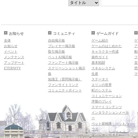
お知らせ
コミュニティ
ゲームガイド
全体
自由掲示板
ゲーム紹介
ゲ
お知らせ
プレイヤー掲示板
ゲームのはじめかた
ア
イベント
取引掲示板
キャラクター作成
動
メンテナンス
ペットAI掲示板
操作ガイド
フ
アップデート
ファンアート掲示板
基本戦闘
音
ETERNITY
スクリーンショット掲示
スキルシステム
壁
板
生産
マ
知識王（質問掲示板）
ステータス
ファンサイトリンク
エリンの世界
コミュニティポイント
町のシステム
コミュニケーション
序盤のプレイ
スマートコンテンツ
インタラクションメーカ
ー
ペット探検隊・ペットハ
ウス
ダンジョンガイド