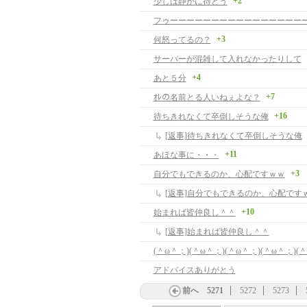
+2
少しは静かに待とう
+3
何怒ってるの？
サーバーが混雑して入れなかったりして
+4
あと５分
+7
ｵﾚの名前とる人いねぇよな？
+16
待ちきれなくて卒倒しそうな俺
[返事]待ちきれなくて卒倒しそうな俺
+11
あほな事に・・・
+3
自分でもできるのか、心配ですｗｗ
[返事]自分でもできるのか、心配です
+10
始まれば皆仲良し＾＾
[返事]始まれば皆仲良し＾＾
アドバイスありがとう
前へ
5271
5272
5273