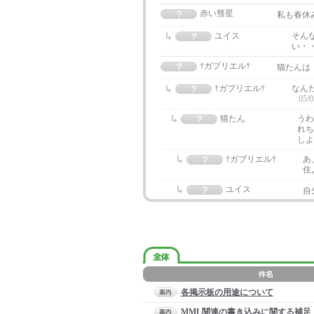
赤い彗星
私も春休み
ユイス
そん
い・
†ガブリエル†
猫たんは
†ガブリエル†
なん
05/0
猫たん
うわ
れち
し
†ガブリエル†
あ
住
ユイス
自
各掲示板の用途について
MML関連の書き込みに関する補足