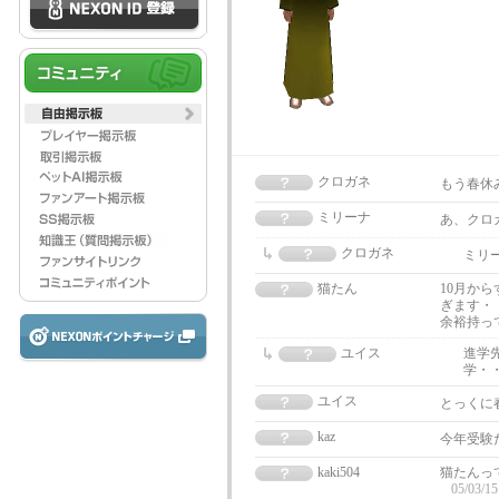
クロガネ
もう春休
ミリーナ
あ、クロガ
クロガネ
ミリ
猫たん
10月か
ぎます・
余裕持っ
ユイス
進学
学・
ユイス
とっくに
kaz
今年受験
kaki504
猫たんっ
05/03/15