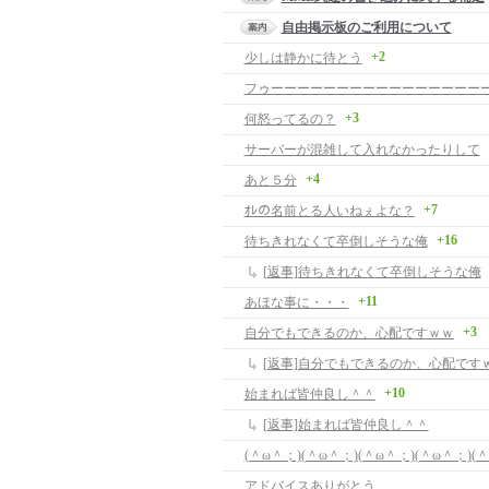
自由掲示板のご利用について
+2
少しは静かに待とう
+3
何怒ってるの？
サーバーが混雑して入れなかったりして
+4
あと５分
+7
ｵﾚの名前とる人いねぇよな？
+16
待ちきれなくて卒倒しそうな俺
[返事]待ちきれなくて卒倒しそうな俺
+11
あほな事に・・・
+3
自分でもできるのか、心配ですｗｗ
[返事]自分でもできるのか、心配です
+10
始まれば皆仲良し＾＾
[返事]始まれば皆仲良し＾＾
アドバイスありがとう