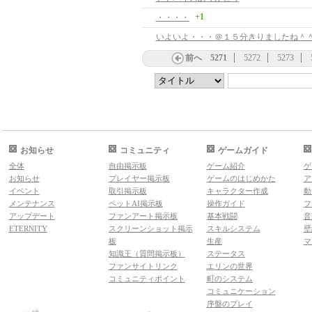
+1
・・・・
いよいよ・・・＠１５分きりましたね＾
前へ
5271
5272
5273
お知らせ
コミュニティ
ゲームガイド
全体
自由掲示板
ゲーム紹介
ゲ
お知らせ
プレイヤー掲示板
ゲームのはじめかた
ア
イベント
取引掲示板
キャラクター作成
動
メンテナンス
ペットAI掲示板
操作ガイド
フ
アップデート
ファンアート掲示板
基本戦闘
音
ETERNITY
スクリーンショット掲示
スキルシステム
壁
板
生産
マ
知識王（質問掲示板）
ステータス
ファンサイトリンク
エリンの世界
コミュニティポイント
町のシステム
コミュニケーション
序盤のプレイ