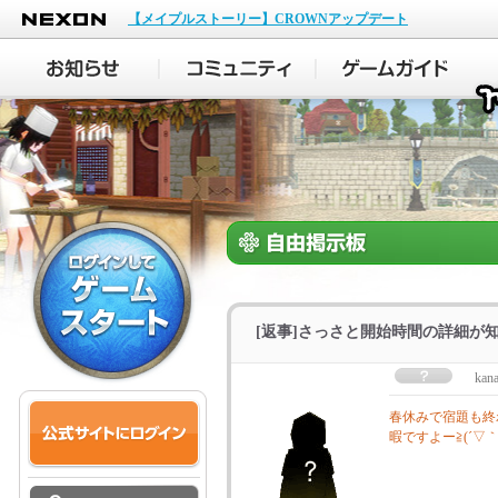
NEXON
【メイプルストーリー】CROWNアップデート
[返事]さっさと開始時間の詳細が知り
kana
春休みで宿題も終わり
暇ですよー≧(´▽