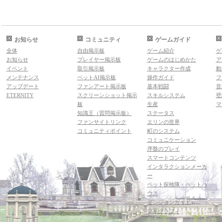
お知らせ
コミュニティ
ゲームガイド
全体
自由掲示板
ゲーム紹介
ゲ
お知らせ
プレイヤー掲示板
ゲームのはじめかた
ア
イベント
取引掲示板
キャラクター作成
動
メンテナンス
ペットAI掲示板
操作ガイド
フ
アップデート
ファンアート掲示板
基本戦闘
音
ETERNITY
スクリーンショット掲示
スキルシステム
壁
板
生産
マ
知識王（質問掲示板）
ステータス
ファンサイトリンク
エリンの世界
コミュニティポイント
町のシステム
コミュニケーション
序盤のプレイ
スマートコンテンツ
インタラクションメーカ
ー
ペット探検隊・ペットハ
ウス
ダンジョンガイド
マギグラフィ