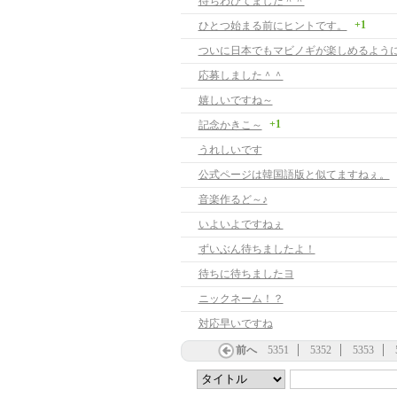
待ちわびてました＾＾
+1
ひとつ始まる前にヒントです。
応募しました＾＾
嬉しいですね～
+1
記念かきこ～
うれしいです
公式ページは韓国語版と似てますねぇ。
音楽作るど～♪
いよいよですねぇ
ずいぶん待ちましたよ！
待ちに待ちましたヨ
ニックネーム！？
対応早いですね
前へ
5351
5352
5353