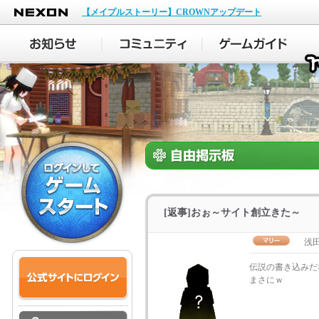
NEXON
【メイプルストーリー】CROWNアップデート
[返事]おぉ～サイト創立きた～
浅田
伝説の書き込みだ
まさにｗ