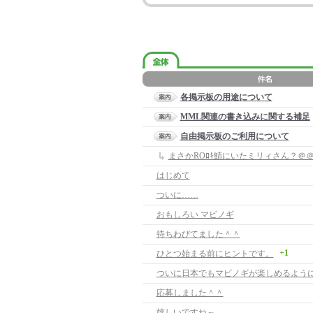
各掲示板の用途について
MML関連の書き込みに関する補足
自由掲示板のご利用について
まさかROﾛｷ鯖にいたミリィさん？＠
はじめて
ついに……
おもしろい マビノギ
待ちわびてました＾＾
+1
ひとつ始まる前にヒントです。
応募しました＾＾
嬉しいですね～