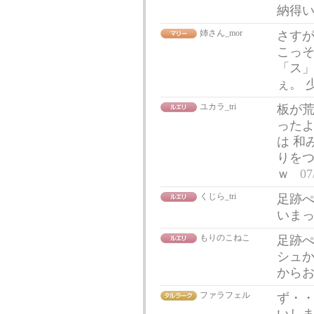
納得
姉さん_mor
さす
こっそ
「ス」
ぇ。 
ユカラ_tri
板が荒
ったよ
は 和
りをつ
ｗ
07
くじら_tri
足跡ぺ
いまっ
もりのこねこ
足
シュか
から
ファラフェル
ず・・