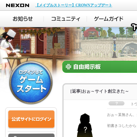
NEXON
【メイプルストーリー】CROWNアップデート
[返事]おぉ～サイト創立きた～
ト
おぉ～某無さん、
初書きコしたから