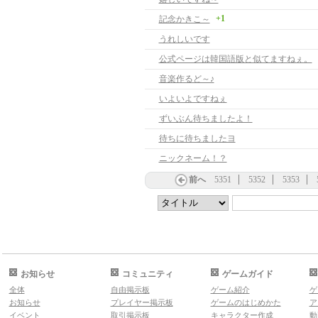
+1
記念かきこ～
うれしいです
公式ページは韓国語版と似てますねぇ。
音楽作るど～♪
いよいよですねぇ
ずいぶん待ちましたよ！
待ちに待ちましたヨ
ニックネーム！？
前へ
5351
5352
5353
お知らせ
コミュニティ
ゲームガイド
全体
自由掲示板
ゲーム紹介
ゲ
お知らせ
プレイヤー掲示板
ゲームのはじめかた
ア
イベント
取引掲示板
キャラクター作成
動