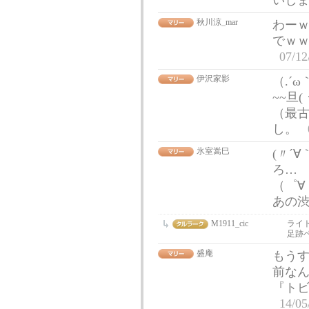
いし
秋川涼_mar
わーｗ
でｗｗ
07/12
伊沢家影
（.´
~~旦(
（最
し。
氷室嵩巳
(〃´
ろ…
（゜∀
あの
M1911_cic
ライ
足跡
盛庵
もう
前な
『ト
14/05