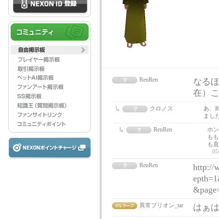
RenRen
なる
在）こ
クロノス
あ、
まし
RenRen
ホン
もも
も直
05
RenRen
http:/
epth=1
&page
異常プリオン_tar
はぁ