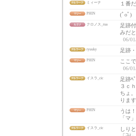
ミィーナ
１番
PHIN
(ﾟoﾟ)
クロノス_rua
足跡
みだ
06/01
ryuuky
足跡
PHIN
ここで
06/01
イスラ_cic
足跡ﾍ
３ｃｈ
ちょ。
りま
PHIN
うは！
「マ
イスラ_cic
しりと