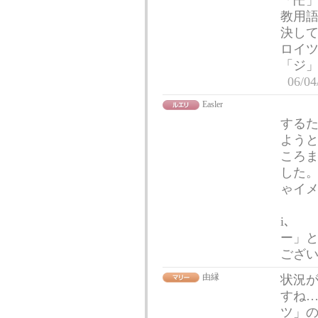
「卍」
教用
決し
ロイツ
「ジ」
06/04
Easler
,.
するた
ようと
ころまで
した。 
ゃイ
さん
i､ゝ
ー」
ござ
由縁
状況
すね…
ツ」の