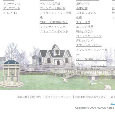
メンテナンス
ペットAI掲示板
操作ガイド
フ
アップデート
ファンアート掲示板
基本戦闘
音
ETERNITY
スクリーンショット掲示
スキルシステム
壁
板
生産
マ
知識王（質問掲示板）
ステータス
ファンサイトリンク
エリンの世界
コミュニティポイント
町のシステム
コミュニケーション
序盤のプレイ
スマートコンテンツ
インタラクションメーカ
ー
ペット探検隊・ペットハ
ウス
ダンジョンガイド
マギグラフィ
運営会社
利用規約
プライバシーポリシー
特定商取引法に基づく表記
資
オ
Copyright © 2009 NEXON Korea Co